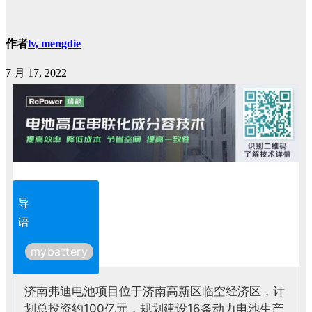
作者
lv, mengdie
7 月 17, 2022
导
语
mybattery
济南弗迪电池项目位于济南高新区临空经济区，计
划总投资约100亿元，规划建设16条动力电池生产