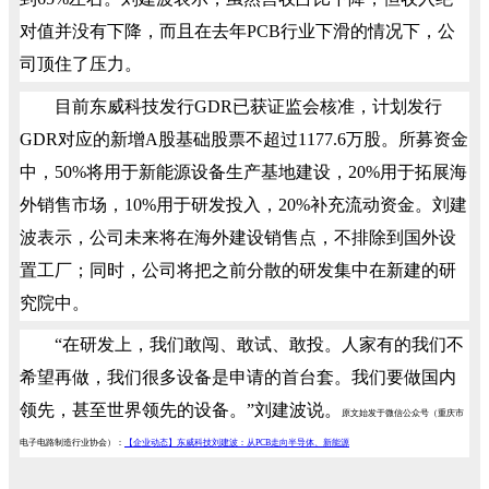
对值并没有下降，而且在去年PCB行业下滑的情况下，公
司顶住了压力。
目前东威科技发行GDR已获证监会核准，计划发行
GDR对应的新增A股基础股票不超过1177.6万股。所募资金
中，50%将用于新能源设备生产基地建设，20%用于拓展海
外销售市场，10%用于研发投入，20%补充流动资金。刘建
波表示，公司未来将在海外建设销售点，不排除到国外设
置工厂；同时，公司将把之前分散的研发集中在新建的研
究院中。
“在研发上，我们敢闯、敢试、敢投。人家有的我们不
希望再做，我们很多设备是申请的首台套。我们要做国内
领先，甚至世界领先的设备。”刘建波说。
原文始发于微信公众号（重庆市
电子电路制造行业协会）：
【企业动态】东威科技刘建波：从PCB走向半导体、新能源