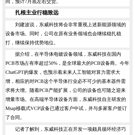
同，预计7月底左右交货。
扎根主业行稳致远
刘建波说，东威科技将会非常重视上述新能源领域的
设备市场。同时，公司在原有业务领域也会继续稳扎稳
打，继续保持优势地位。
据介绍，在半导体电镀设备领域，东威科技在国内
PCB市场占有率超过50%，是全球最大的PCB设备商。今年
ChatGPT的爆发，也预示着未来人工智能对算力需求大
增，相应的对PCB这个半导体行业必不可少的基本器件需
求将大增。随着PCB产能扩展，公司的设备也可随之迎来
增量市场。在高端半导体设备方面，东威科技自主研发的
Msap移载式VCP设备已通过客户中试，并与多家客户签订
了合同。
记者了解到，东威科技正在开发一项颇具循环经济巧