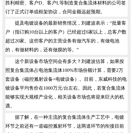
胜利精密、客户D、客户L等制造复合集流体材料的公司签
订了正式订单或框架协议，合同金额远超预期。
提及电镀设备的最新销售情况，刘建波表示：“批量客
户（指订购10台以上的客户）已经超过6家以上，总客户数
超过20家。这些客户的主营业务有做汽车的，有做电池
的，有做材料的，还有做膜的等。”
这个新设备市场空间会有多大？刘建波估算，如果按
照复合集流体占电池集流体100%市场份额计算，需要2万
套设备（磁控溅射设备+电镀设备）。目前，东威科技的电
镀设备平均售价在1000万元/台左右。因此，若复合集流体
能够实现大规模产业化，相关设备市场也将迎来巨大的机
遇。
据了解，在一种主流的复合集流体生产工艺中，电镀
环节之前还有一道磁控溅射环节，这两道环节的衔接目前