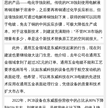
思的产品——电化学蚀刻机。传统的PCB蚀刻使用电解液
将铜溶解于溶液中，之后要再将铜通过化学反应析出。但
这项蚀刻机可通过电解将铜蚀刻下来，获得的铜可以回用
于电镀，免去了铜的中间反应步骤，可极大降低生产成
本。对于这项新技术，刘建波充满期待：“不管PCB市场的
增量有多少，单是这个新技术替换原工艺的空间就很大。”
此外，通用五金领域是东威科技起家的行当，现在刘
建波也要继续做大这门生意。他介绍，去年公司在通用五
金领域拿到了超过2亿元的订单。通用五金电镀不能和工艺
要求低画等号，比如东威科技的设备也用于航空发动机的
表面处理。他希望，可以将东威科技在PCB电镀的先进技
术应用在通用五金表面处理行业，凭借设备的质量和技术
扩大市占率。
2022年，PCB设备在东威股份营收中的占比从80%下降
到65%左右。刘建波表示，虽然营收占比下降，但收入绝