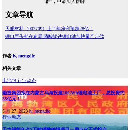
群
”，申请加入群聊
文章导航
天赐材料（002709）上半年净利预超28亿！
锂电巨头都在布局 磷酸锰铁锂电池加快量产步伐
作者
lv, mengdie
相关文章
电池包
行业动态
融捷集团拟在内蒙古乌海投建10GWh锂电池工厂，总投资约
35亿元！
5 月 27, 2023
lv, mengdie
行业动态
天力锂能年产2万吨磷酸铁锂项目一期点火正式投产