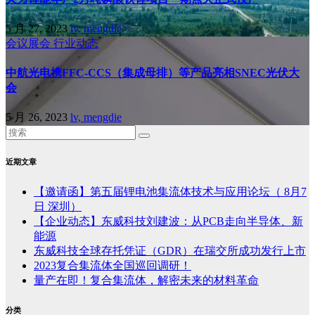
5 月 27, 2023
lv, mengdie
会议展会
行业动态
中航光电携FFC-CCS（集成母排）等产品亮相SNEC光伏大
会
5 月 26, 2023
lv, mengdie
近期文章
【邀请函】第五届锂电池集流体技术与应用论坛（ 8月7
日 深圳）
【企业动态】东威科技刘建波：从PCB走向半导体、新
能源
东威科技全球存托凭证（GDR）在瑞交所成功发行上市
2023复合集流体全国巡回调研！
量产在即！复合集流体，解密未来的材料革命
分类