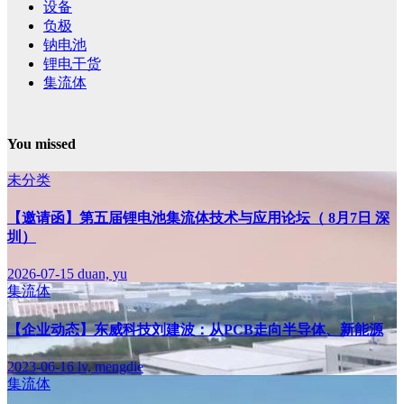
设备
负极
钠电池
锂电干货
集流体
You missed
未分类
【邀请函】第五届锂电池集流体技术与应用论坛（ 8月7日 深
圳）
2026-07-15
duan, yu
集流体
【企业动态】东威科技刘建波：从PCB走向半导体、新能源
2023-06-16
lv, mengdie
集流体