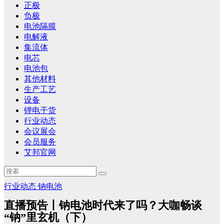
正极
负极
电池隔膜
电解液
集流体
电芯
电池包
其他材料
生产工艺
设备
锂电干货
行业动态
会议展会
会员服务
艾邦官网
行业动态
钠电池
直播预告丨钠电池时代来了吗？大咖畅谈
“钠”里玄机（下）