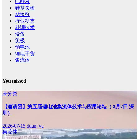
电解液
硅基负极
粘接剂
行业动态
补锂技术
设备
负极
钠电池
锂电干货
集流体
You missed
未分类
【邀请函】第五届锂电池集流体技术与应用论坛（ 8月7日 深
圳）
2026-07-15
duan, yu
集流体