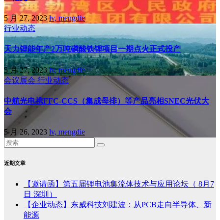
5 月 27, 2023
lv, mengdie
行业动态
天力锂能年产2万吨磷酸铁锂项目一期点火正式投产
5 月 27, 2023
lv, mengdie
会议展会
行业动态
中航光电携FFC-CCS（集成母排）等产品亮相SNEC光伏大
会
5 月 26, 2023
lv, mengdie
近期文章
【邀请函】第五届锂电池集流体技术与应用论坛（ 8月7
日 深圳）
【企业动态】东威科技刘建波：从PCB走向半导体、新
能源