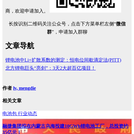
商，欢迎申请加入。
长按识别二维码关注公众号，点击下方菜单栏左侧“
微信
群
”，申请加入群聊
文章导航
锂电池中Li+扩散系数的测定：恒电位间歇滴定法(PITT)
北方锂电巨头“亮剑”：3天2大超百亿项目！
作者
lv, mengdie
相关文章
电池包
行业动态
融捷集团拟在内蒙古乌海投建10GWh锂电池工厂，总投资约
35亿元！