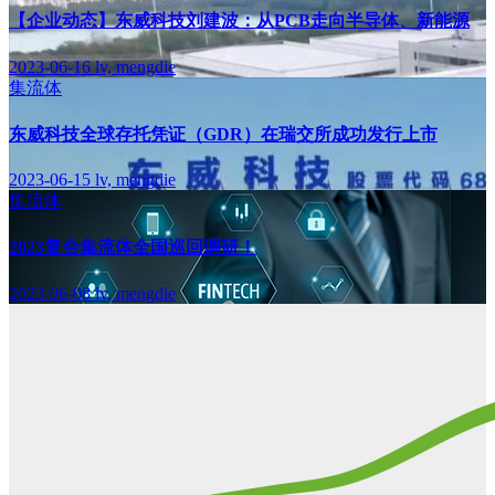
【企业动态】东威科技刘建波：从PCB走向半导体、新能源
2023-06-16
lv, mengdie
集流体
东威科技全球存托凭证（GDR）在瑞交所成功发行上市
2023-06-15
lv, mengdie
集流体
2023复合集流体全国巡回调研！
2023-06-08
lv, mengdie