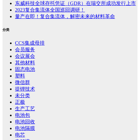
东威科技全球存托凭证（GDR）在瑞交所成功发行上市
2023复合集流体全国巡回调研！
量产在即！复合集流体，解密未来的材料革命
分类
CCS集成母排
会员服务
会议展会
其他材料
固态电池
塑料
微信群
提锂技术
未分类
正极
生产工艺
电池包
电池回收
电池隔膜
电芯