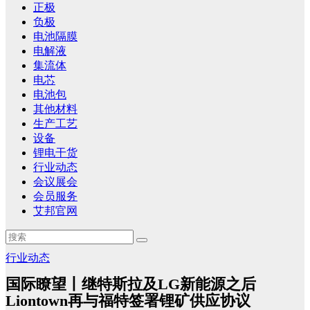
正极
负极
电池隔膜
电解液
集流体
电芯
电池包
其他材料
生产工艺
设备
锂电干货
行业动态
会议展会
会员服务
艾邦官网
行业动态
国际瞭望丨继特斯拉及LG新能源之后
Liontown再与福特签署锂矿供应协议