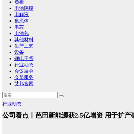
负极
电池隔膜
电解液
集流体
电芯
电池包
其他材料
生产工艺
设备
锂电干货
行业动态
会议展会
会员服务
艾邦官网
行业动态
公司看点丨芭田新能源获2.5亿增资 用于扩