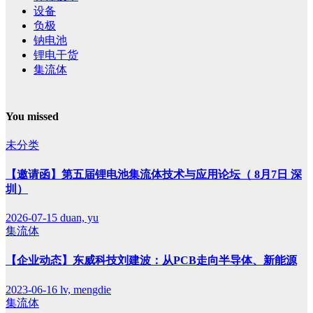
设备
负极
钠电池
锂电干货
集流体
You missed
未分类
【邀请函】第五届锂电池集流体技术与应用论坛（ 8月7日 深
圳）
2026-07-15
duan, yu
集流体
【企业动态】东威科技刘建波：从PCB走向半导体、新能源
2023-06-16
lv, mengdie
集流体