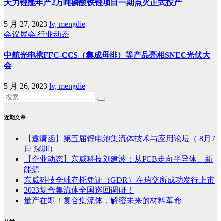
天力锂能年产2万吨磷酸铁锂项目一期点火正式投产
5 月 27, 2023
lv, mengdie
会议展会
行业动态
中航光电携FFC-CCS（集成母排）等产品亮相SNEC光伏大
会
5 月 26, 2023
lv, mengdie
近期文章
【邀请函】第五届锂电池集流体技术与应用论坛（ 8月7
日 深圳）
【企业动态】东威科技刘建波：从PCB走向半导体、新
能源
东威科技全球存托凭证（GDR）在瑞交所成功发行上市
2023复合集流体全国巡回调研！
量产在即！复合集流体，解密未来的材料革命