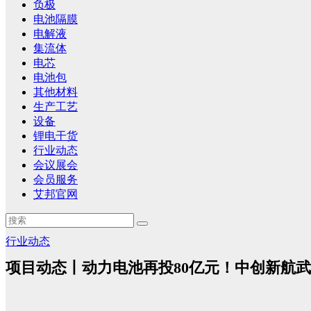
负极
电池隔膜
电解液
集流体
电芯
电池包
其他材料
生产工艺
设备
锂电干货
行业动态
会议展会
会员服务
艾邦官网
行业动态
项目动态丨动力电池再投80亿元！中创新航