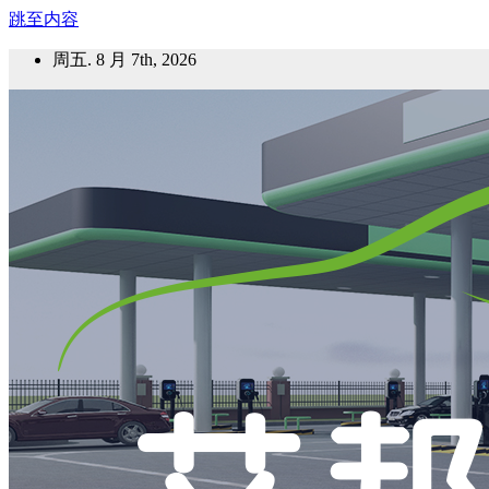
跳至内容
周五. 8 月 7th, 2026