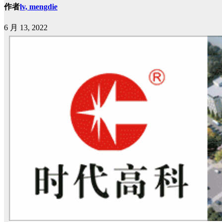
作者
lv, mengdie
6 月 13, 2022