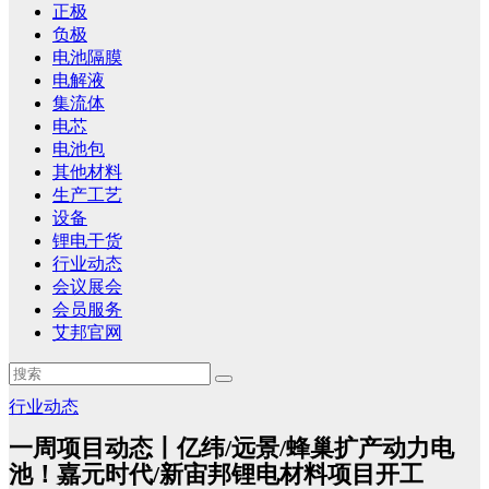
正极
负极
电池隔膜
电解液
集流体
电芯
电池包
其他材料
生产工艺
设备
锂电干货
行业动态
会议展会
会员服务
艾邦官网
行业动态
一周项目动态丨亿纬/远景/蜂巢扩产动力电
池！嘉元时代/新宙邦锂电材料项目开工