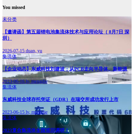
You missed
未分类
【邀请函】第五届锂电池集流体技术与应用论坛（ 8月7日 深
圳）
2026-07-15
duan, yu
集流体
【企业动态】东威科技刘建波：从PCB走向半导体、新能源
2023-06-16
lv, mengdie
集流体
东威科技全球存托凭证（GDR）在瑞交所成功发行上市
2023-06-15
lv, mengdie
集流体
2023复合集流体全国巡回调研！