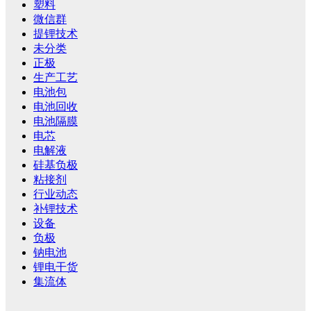
塑料
微信群
提锂技术
未分类
正极
生产工艺
电池包
电池回收
电池隔膜
电芯
电解液
硅基负极
粘接剂
行业动态
补锂技术
设备
负极
钠电池
锂电干货
集流体