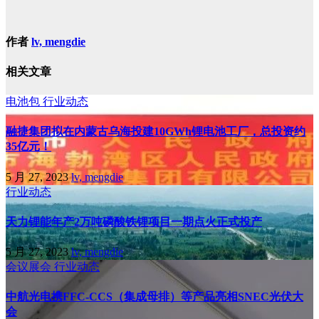
作者
lv, mengdie
相关文章
电池包
行业动态
融捷集团拟在内蒙古乌海投建10GWh锂电池工厂，总投资约
35亿元！
5 月 27, 2023
lv, mengdie
行业动态
天力锂能年产2万吨磷酸铁锂项目一期点火正式投产
5 月 27, 2023
lv, mengdie
会议展会
行业动态
中航光电携FFC-CCS（集成母排）等产品亮相SNEC光伏大
会