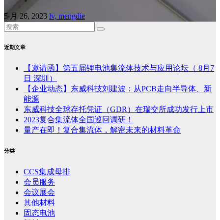
5 月 26, 2023
lv, mengdie
近期文章
【邀请函】第五届锂电池集流体技术与应用论坛（ 8月7
日 深圳）
【企业动态】东威科技刘建波：从PCB走向半导体、新
能源
东威科技全球存托凭证（GDR）在瑞交所成功发行上市
2023复合集流体全国巡回调研！
量产在即！复合集流体，解密未来的材料革命
分类
CCS集成母排
会员服务
会议展会
其他材料
固态电池