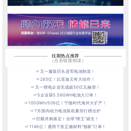
往期热点推荐
（点击链接阅读）
☞
又一服装巨头进军电池制造！
☞
285亿！比亚迪又有大动作！
☞
又一锂电企业完成超50亿元融资！
☞
5企业获5.56GWh电池大订单！
☞
100GWh/509亿！宁德时代海外大扩产！
☞
7月国内动力电池装机量排行榜出炉
☞巨额并购落定！全球“锂王”诞生！
☞
1146亿！通用下发正极材料“独家”订单！