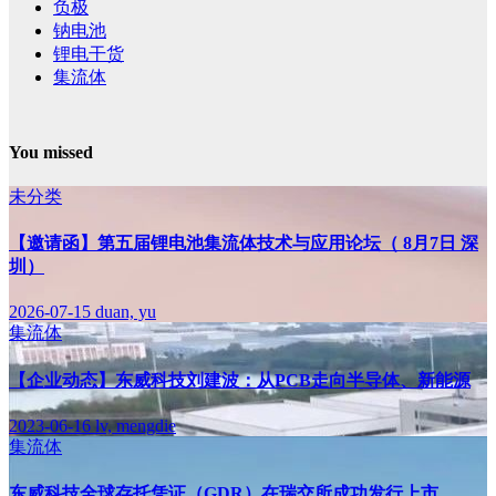
负极
钠电池
锂电干货
集流体
You missed
未分类
【邀请函】第五届锂电池集流体技术与应用论坛（ 8月7日 深
圳）
2026-07-15
duan, yu
集流体
【企业动态】东威科技刘建波：从PCB走向半导体、新能源
2023-06-16
lv, mengdie
集流体
东威科技全球存托凭证（GDR）在瑞交所成功发行上市