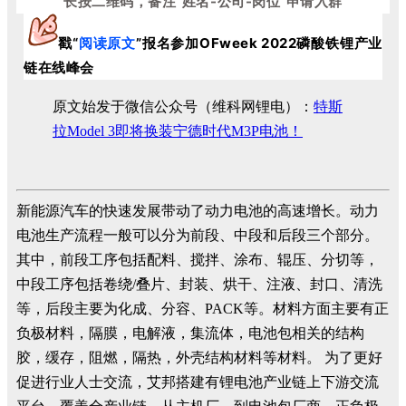
长按二维码，备注“姓名-公司-岗位”申请入群
戳“
阅读原文
”
报名
参加OFweek 2022
磷酸铁锂产业
链在线峰会
原文始发于微信公众号（维科网锂电）：
特斯
拉Model 3即将换装宁德时代M3P电池！
新能源汽车的快速发展带动了动力电池的高速增长。动力
电池生产流程一般可以分为前段、中段和后段三个部分。
其中，前段工序包括配料、搅拌、涂布、辊压、分切等，
中段工序包括卷绕/叠片、封装、烘干、注液、封口、清洗
等，后段主要为化成、分容、PACK等。材料方面主要有正
负极材料，隔膜，电解液，集流体，电池包相关的结构
胶，缓存，阻燃，隔热，外壳结构材料等材料。 为了更好
促进行业人士交流，艾邦搭建有锂电池产业链上下游交流