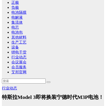
正极
负极
电池隔膜
电解液
集流体
电芯
电池包
其他材料
生产工艺
设备
锂电干货
行业动态
会议展会
会员服务
艾邦官网
行业动态
特斯拉Model 3即将换装宁德时代M3P电池！