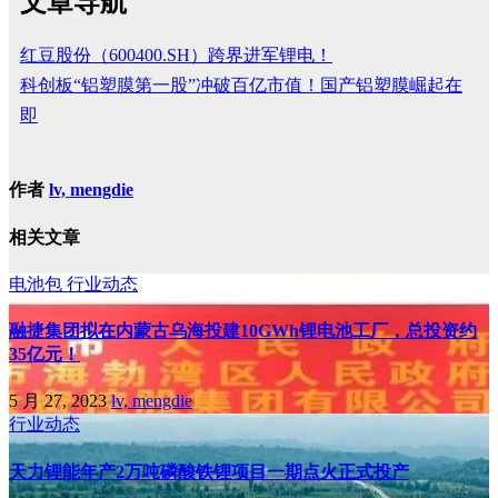
文章导航
红豆股份（600400.SH）跨界进军锂电！
科创板“铝塑膜第一股”冲破百亿市值！国产铝塑膜崛起在
即
作者
lv, mengdie
相关文章
电池包
行业动态
融捷集团拟在内蒙古乌海投建10GWh锂电池工厂，总投资约
35亿元！
5 月 27, 2023
lv, mengdie
行业动态
天力锂能年产2万吨磷酸铁锂项目一期点火正式投产