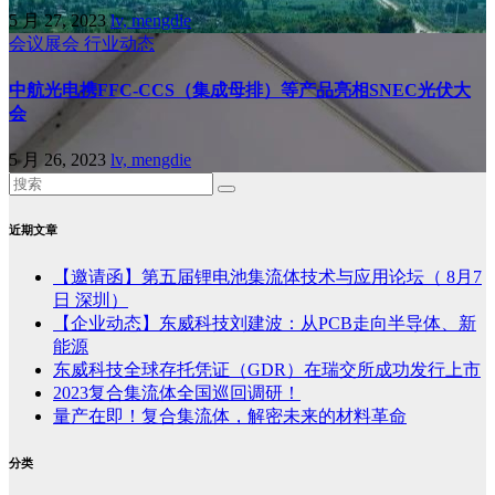
5 月 27, 2023
lv, mengdie
会议展会
行业动态
中航光电携FFC-CCS（集成母排）等产品亮相SNEC光伏大
会
5 月 26, 2023
lv, mengdie
近期文章
【邀请函】第五届锂电池集流体技术与应用论坛（ 8月7
日 深圳）
【企业动态】东威科技刘建波：从PCB走向半导体、新
能源
东威科技全球存托凭证（GDR）在瑞交所成功发行上市
2023复合集流体全国巡回调研！
量产在即！复合集流体，解密未来的材料革命
分类