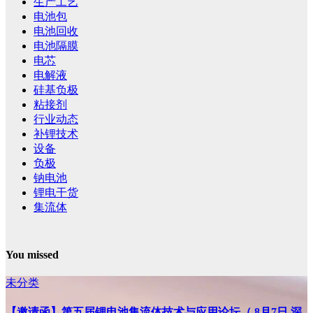
生产工艺
电池包
电池回收
电池隔膜
电芯
电解液
硅基负极
粘接剂
行业动态
补锂技术
设备
负极
钠电池
锂电干货
集流体
You missed
未分类
【邀请函】第五届锂电池集流体技术与应用论坛（ 8月7日 深