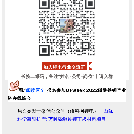
加入锂电行业交流群
长按二维码，备注“姓名-公司-岗位”申请入群
戳“
阅读原文
”
报名
参加OFweek 2022
磷酸铁锂产业
链在线峰会
原文始发于微信公众号（维科网锂电）：
西陇
科学募资扩产5万吨磷酸铁锂正极材料项目