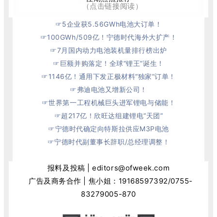
（点击链接阅读）
☞
5企业获5.56GWh电池大订单！
☞
100GWh/509亿！宁德时代海外大扩产！
☞
7月国内动力电池装机量排行榜出炉
☞巨额并购落定！全球“锂王”诞生！
☞
1146亿！通用下发正极材料“独家”订单！
☞弗迪电池又增新公司！
☞世界第一工程机械巨头进军锂电与储能！
☞
超217亿！欣旺达组建锂电“天团”
☞
宁德时代确定向特斯拉供应M3P电池
☞
宁德时代副董事长辞职/总经理调整！
报料及投稿 | editors@ofweek.com
广告及商务合作 | 焦小姐：
19168597392
/0755-
83279005-870