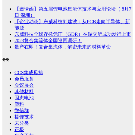
【邀请函】第五届锂电池集流体技术与应用论坛（ 8月7
日 深圳）
【企业动态】东威科技刘建波：从PCB走向半导体、新
能源
东威科技全球存托凭证（GDR）在瑞交所成功发行上市
2023复合集流体全国巡回调研！
量产在即！复合集流体，解密未来的材料革命
分类
CCS集成母排
会员服务
会议展会
其他材料
固态电池
塑料
微信群
提锂技术
未分类
正极