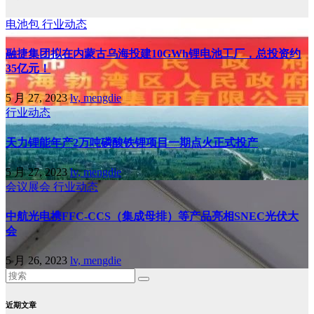
电池包
行业动态
融捷集团拟在内蒙古乌海投建10GWh锂电池工厂，总投资约
35亿元！
5 月 27, 2023
lv, mengdie
行业动态
天力锂能年产2万吨磷酸铁锂项目一期点火正式投产
5 月 27, 2023
lv, mengdie
会议展会
行业动态
中航光电携FFC-CCS（集成母排）等产品亮相SNEC光伏大
会
5 月 26, 2023
lv, mengdie
近期文章