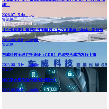
圳）
2026-07-15
duan, yu
集流体
【企业动态】东威科技刘建波：从PCB走向半导体、新能源
2023-06-16
lv, mengdie
集流体
东威科技全球存托凭证（GDR）在瑞交所成功发行上市
2023-06-15
lv, mengdie
集流体
2023复合集流体全国巡回调研！
2023-06-08
lv, mengdie