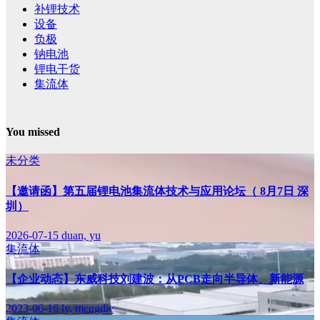
补锂技术
设备
负极
钠电池
锂电干货
集流体
You missed
未分类
【邀请函】第五届锂电池集流体技术与应用论坛（ 8月7日 深
圳）
2026-07-15
duan, yu
集流体
【企业动态】东威科技刘建波：从PCB走向半导体、新能源
2023-06-16
lv, mengdie