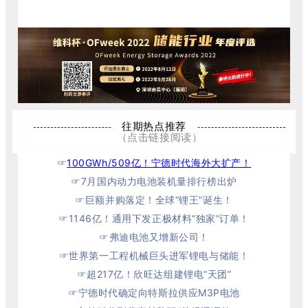
往期热点推荐
（点击链接阅读）
☞
100GWh/509亿！宁德时代海外大扩产！
☞
7月国内动力电池装机量排行榜出炉
☞巨额并购落定！全球“锂王”诞生！
☞
1146亿！通用下发正极材料“独家”订单！
☞弗迪电池又增新公司！
☞世界第一工程机械巨头进军锂电与储能！
☞
超217亿！欣旺达组建锂电“天团”
☞
宁德时代确定向特斯拉供应M3P电池