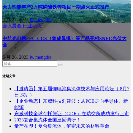
天力锂能年产2万吨磷酸铁锂项目一期点火正式投产
5 月 27, 2023
lv, mengdie
会议展会
行业动态
中航光电携FFC-CCS（集成母排）等产品亮相SNEC光伏大
会
5 月 26, 2023
lv, mengdie
近期文章
【邀请函】第五届锂电池集流体技术与应用论坛（ 8月7
日 深圳）
【企业动态】东威科技刘建波：从PCB走向半导体、新
能源
东威科技全球存托凭证（GDR）在瑞交所成功发行上市
2023复合集流体全国巡回调研！
量产在即！复合集流体，解密未来的材料革命