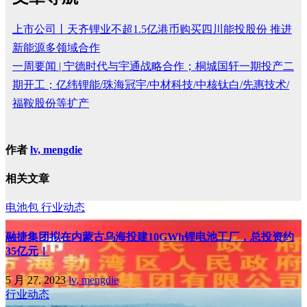
上市公司丨天齐锂业不超1.5亿港币购买四川能投股份 推进
新能源多领域合作
一周要闻 | 宁德时代与宇通战略合作；桐城国轩一期投产二
期开工；亿纬锂能/珠海冠宇/中材科技/中核钛白/先惠技术/
福鞍股份等扩产
作者
lv, mengdie
相关文章
电池包
行业动态
融捷集团拟在内蒙古乌海投建10GWh锂电池工厂，总投资约
35亿元！
5 月 27, 2023
lv, mengdie
行业动态