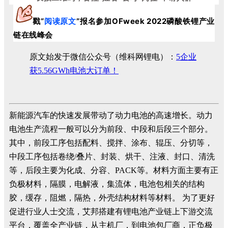
戳“
阅读原文
”
报名
参加OFweek 2022
磷酸铁锂产业
链在线峰会
原文始发于微信公众号（维科网锂电）：
5企业
获5.56GWh电池大订单！
新能源汽车的快速发展带动了动力电池的高速增长。动力
电池生产流程一般可以分为前段、中段和后段三个部分。
其中，前段工序包括配料、搅拌、涂布、辊压、分切等，
中段工序包括卷绕/叠片、封装、烘干、注液、封口、清洗
等，后段主要为化成、分容、PACK等。材料方面主要有正
负极材料，隔膜，电解液，集流体，电池包相关的结构
胶，缓存，阻燃，隔热，外壳结构材料等材料。 为了更好
促进行业人士交流，艾邦搭建有锂电池产业链上下游交流
平台，覆盖全产业链，从主机厂，到电池包厂商，正负极