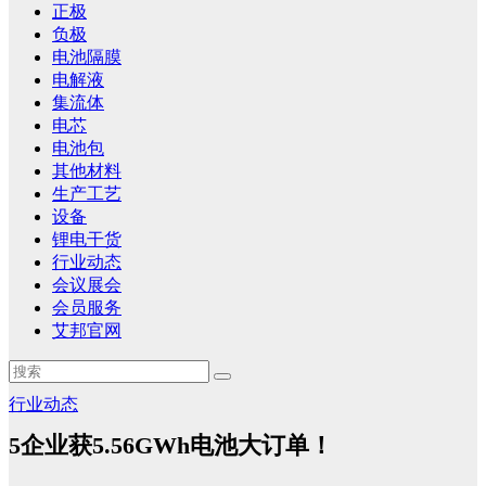
正极
负极
电池隔膜
电解液
集流体
电芯
电池包
其他材料
生产工艺
设备
锂电干货
行业动态
会议展会
会员服务
艾邦官网
行业动态
5企业获5.56GWh电池大订单！