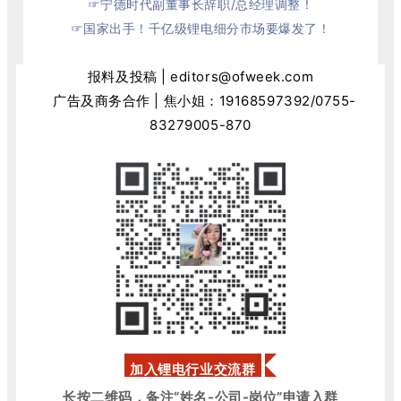
☞
宁德时代副董事长辞职/总经理调整！
☞
国家出手！千亿级锂电细分市场要爆发了！
报料及投稿 | editors@ofweek.com
广告及商务合作 | 焦小姐：
19168597392
/0755-
83279005-870
加入锂电行业交流群
长按二维码，备注“姓名-公司-岗位”申请入群