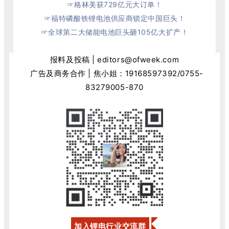
☞
格林美获729亿元大订单！
☞
福特磷酸铁锂电池供应商锁定中国巨头！
☞
全球第二大储能电池巨头砸105亿大扩产！
报料及投稿 | editors@ofweek.com
广告及商务合作 | 焦小姐：
19168597392
/0755-
83279005-870
加入锂电行业交流群