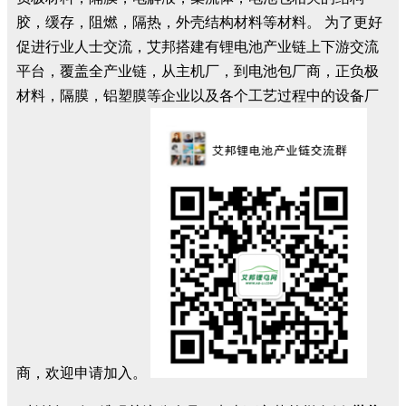
胶，缓存，阻燃，隔热，外壳结构材料等材料。 为了更好
促进行业人士交流，艾邦搭建有锂电池产业链上下游交流
平台，覆盖全产业链，从主机厂，到电池包厂商，正负极
材料，隔膜，铝塑膜等企业以及各个工艺过程中的设备厂
商，欢迎申请加入。