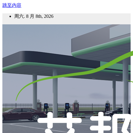
跳至内容
周六. 8 月 8th, 2026