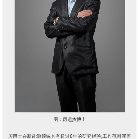
图：
厉运杰博士
厉博士在新能源领域具有超过8年的研究经验,工作范围涵盖