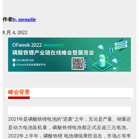
作者
lv, mengdie
8 月 4, 2022
峰会背景
2021年是磷酸铁锂电池的“逆袭”之年，无论是产量、销量还
是动力电池装机量，磷酸铁锂电池都正式反超三元电池。
2022年上半年，磷酸铁锂 电池继续乘胜追击，市场占有率