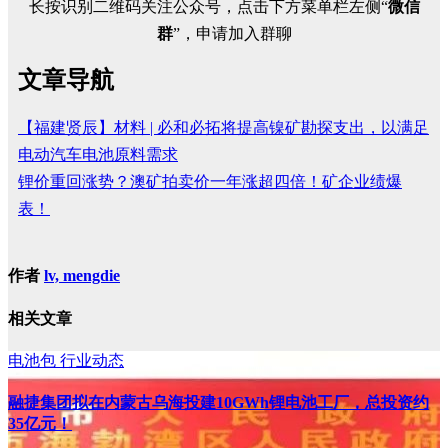
长按识别二维码关注公众号，点击下方菜单栏左侧“
微信
群
”，申请加入群聊
文章导航
【福建贤辰】材料 | 必和必拓将提高镍矿勘探支出，以满足
电动汽车电池原料需求
锂价重回涨势？澳矿拍卖价一年涨超四倍！矿企业绩爆
表！
作者
lv, mengdie
相关文章
电池包
行业动态
融捷集团拟在内蒙古乌海投建10GWh锂电池工厂，总投资约
35亿元！