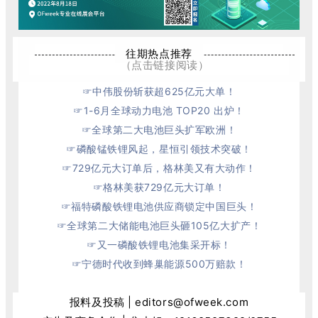
往期热点推荐
（点击链接阅读）
☞
中伟股份斩获超625亿元大单！
☞
1-6月全球动力电池 TOP20 出炉！
☞
全球第二大电池巨头扩军欧洲！
☞
磷酸锰铁锂风起，星恒引领技术突破！
☞
729亿元大订单后，格林美又有大动作！
☞
格林美获729亿元大订单！
☞
福特磷酸铁锂电池供应商锁定中国巨头！
☞
全球第二大储能电池巨头砸105亿大扩产！
☞
又一磷酸铁锂电池集采开标！
☞
宁德时代收到蜂巢能源500万赔款！
报料及投稿 | editors@ofweek.com