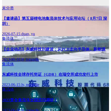
未分类
【邀请函】第五届锂电池集流体技术与应用论坛（ 8月7日 深
圳）
2026-07-15
duan, yu
集流体
【企业动态】东威科技刘建波：从PCB走向半导体、新能源
2023-06-16
lv, mengdie
集流体
东威科技全球存托凭证（GDR）在瑞交所成功发行上市
2023-06-15
lv, mengdie
集流体
2023复合集流体全国巡回调研！
2023-06-08
lv, mengdie