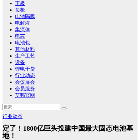
正极
负极
电池隔膜
电解液
集流体
电芯
电池包
其他材料
生产工艺
设备
锂电干货
行业动态
会议展会
会员服务
艾邦官网
行业动态
定了！1800亿巨头投建中国最大固态电池基
地！