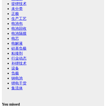
提锂技术
未分类
正极
生产工艺
电池包
电池回收
电池隔膜
电芯
电解液
硅基负极
粘接剂
行业动态
补锂技术
设备
负极
钠电池
锂电干货
集流体
You missed