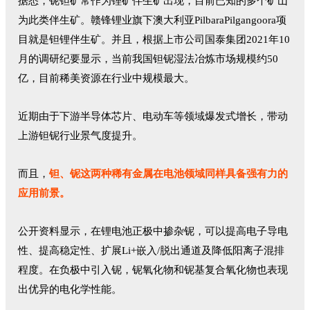
据悉，铌钽矿常作为锂矿伴生矿出现，目前已知的多个矿山
为此类伴生矿。赣锋锂业旗下澳大利亚PilbaraPilgangoora项
目就是钽锂伴生矿。并且，根据上市公司国泰集团2021年10
月的调研纪要显示，当前我国钽铌湿法冶炼市场规模约50
亿，目前稀美资源在行业中规模最大。
近期由于下游半导体芯片、电动车等领域爆发式增长，带动
上游钽铌行业景气度提升。
而且，
钽、铌这两种稀有金属在电池领域同样具备强有力的
应用前景。
公开资料显示，在锂电池正极中掺杂铌，可以提高电子导电
性、提高稳定性、扩展Li+嵌入/脱出通道及降低阳离子混排
程度。在负极中引入铌，铌氧化物和铌基复合氧化物也表现
出优异的电化学性能。