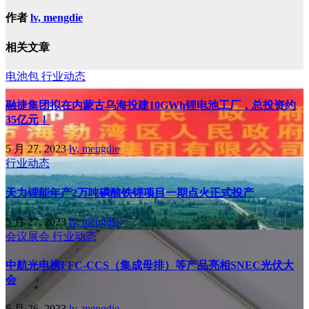
作者
lv, mengdie
相关文章
电池包
行业动态
融捷集团拟在内蒙古乌海投建10GWh锂电池工厂，总投资约
35亿元！
5 月 27, 2023
lv, mengdie
行业动态
天力锂能年产2万吨磷酸铁锂项目一期点火正式投产
5 月 27, 2023
lv, mengdie
会议展会
行业动态
中航光电携FFC-CCS（集成母排）等产品亮相SNEC光伏大
会
5 月 26, 2023
lv, mengdie