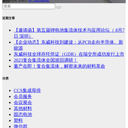
近期文章
【邀请函】第五届锂电池集流体技术与应用论坛（ 8月7
日 深圳）
【企业动态】东威科技刘建波：从PCB走向半导体、新
能源
东威科技全球存托凭证（GDR）在瑞交所成功发行上市
2023复合集流体全国巡回调研！
量产在即！复合集流体，解密未来的材料革命
分类
CCS集成母排
会员服务
会议展会
其他材料
固态电池
塑料
微信群