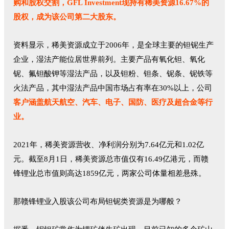
购和股权交割，GFL Investment现持有稀美资源16.67%的
股权，成为该公司第二大股东。
资料显示，稀美资源成立于2006年，是全球主要的钽铌生产
企业，湿法产能位居世界前列。主要产品有氧化钽、氧化
铌、氟钽酸钾等湿法产品，以及钽粉、钽条、铌条、铌铁等
火法产品，其中湿法产品中国市场占有率在30%以上，公司
客户涵盖航天航空、汽车、电子、国防、医疗及超合金等行
业。
2021年，稀美资源营收、净利润分别为7.64亿元和1.02亿
元。截至8月1日，稀美资源总市值仅有16.49亿港元，而赣
锋锂业总市值则高达1859亿元，两家公司体量相差悬殊。
那赣锋锂业入股该公司布局钽铌类资源是为哪般？