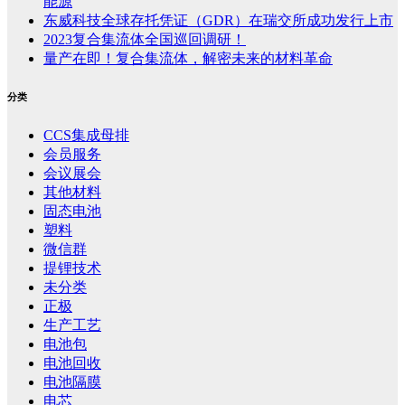
能源
东威科技全球存托凭证（GDR）在瑞交所成功发行上市
2023复合集流体全国巡回调研！
量产在即！复合集流体，解密未来的材料革命
分类
CCS集成母排
会员服务
会议展会
其他材料
固态电池
塑料
微信群
提锂技术
未分类
正极
生产工艺
电池包
电池回收
电池隔膜
电芯