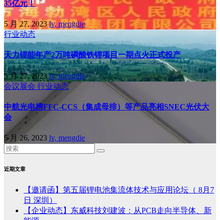
35亿元！
5 月 27, 2023
lv, mengdie
行业动态
天力锂能年产2万吨磷酸铁锂项目一期点火正式投产
5 月 27, 2023
lv, mengdie
会议展会
行业动态
中航光电携FFC-CCS（集成母排）等产品亮相SNEC光伏大
会
5 月 26, 2023
lv, mengdie
近期文章
【邀请函】第五届锂电池集流体技术与应用论坛（ 8月7
日 深圳）
【企业动态】东威科技刘建波：从PCB走向半导体、新