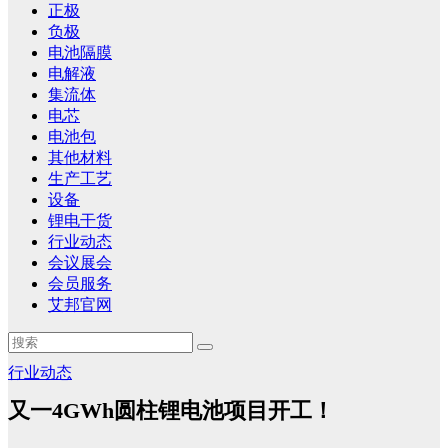
正极
负极
电池隔膜
电解液
集流体
电芯
电池包
其他材料
生产工艺
设备
锂电干货
行业动态
会议展会
会员服务
艾邦官网
行业动态
又一4GWh圆柱锂电池项目开工！