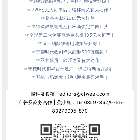
☞
磷酸锰铁锂风起，星恒引领技术突破！
☞
729亿元大订单后，格林美又有大动作！
☞
格林美获729亿元大订单！
☞
福特磷酸铁锂电池供应商锁定中国巨头！
☞
全球第二大储能电池巨头砸105亿大扩产！
☞
又一磷酸铁锂电池集采开标！
☞
宁德时代收到蜂巢能源500万赔款！
☞不甘落后，欣旺达又有大动作！
☞
宁德时代拟墨西哥建厂，供货特斯拉/福特！
☞
万亿市场爆发！锂电迎来最强对手！
报料及投稿 | editors@ofweek.com
广告及商务合作 | 焦小姐：
19168597392
/0755-
83279005-870