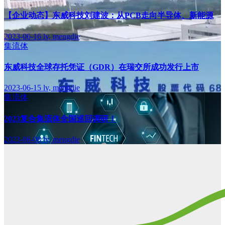
【企业动态】东威科技刘建波：从PCB走向半导体、新能源
2023-06-16
lv, mengdie
集流体
东威科技全球存托凭证（GDR）在瑞交所成功发行上市
2023-06-15
lv, mengdie
集流体
2023复合集流体全国巡回调研！
2023-06-08
lv, mengdie