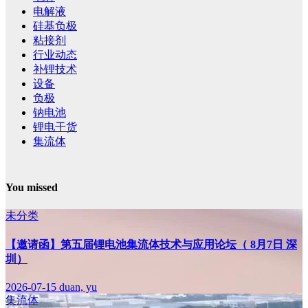
电解液
硅基负极
粘接剂
行业动态
补锂技术
设备
负极
钠电池
锂电干货
集流体
You missed
未分类
【邀请函】第五届锂电池集流体技术与应用论坛（ 8月7日 深
圳）
2026-07-15
duan, yu
集流体