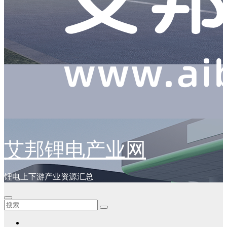
艾邦锂电产业网
锂电上下游产业资源汇总