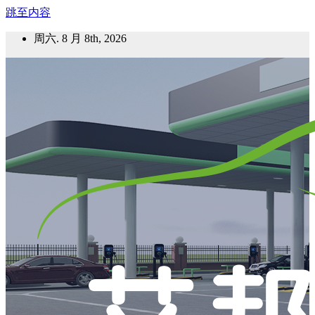
跳至内容
周六. 8 月 8th, 2026