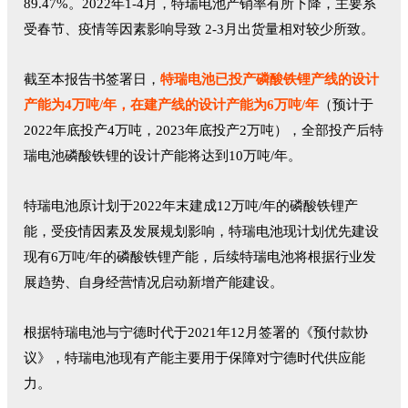
89.47%。2022年1-4月，特瑞电池产销率有所下降，主要系
受春节、疫情等因素影响导致 2-3月出货量相对较少所致。
截至本报告书签署日，
特瑞电池已投产磷酸铁锂产线的设计
产能为4万吨/年，在建产线的设计产能为6万吨/年
（预计于
2022年底投产4万吨，2023年底投产2万吨），全部投产后特
瑞电池磷酸铁锂的设计产能将达到10万吨/年。
特瑞电池原计划于2022年末建成12万吨/年的磷酸铁锂产
能，受疫情因素及发展规划影响，特瑞电池现计划优先建设
现有6万吨/年的磷酸铁锂产能，后续特瑞电池将根据行业发
展趋势、自身经营情况启动新增产能建设。
根据特瑞电池与宁德时代于2021年12月签署的《预付款协
议》，特瑞电池现有产能主要用于保障对宁德时代供应能
力。