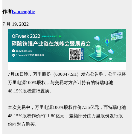
作者
lv, mengdie
7 月 19, 2022
7月18日晚，万里股份（600847.SH）发布公告称，公司拟将
万里电源100%股权，与交易对方合计持有的特瑞电池
48.15%股权进行置换。
本次交易中，万里电源100%股权作价7.35亿元，而特瑞电池
48.15%股权作价约11.80亿元，差额部分由万里股份发行股
份向对方购买。