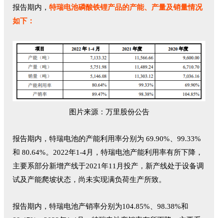
报告期内，
特瑞电池磷酸铁锂产品的产能、产量及销量情况
如下：
图片来源：万里股份公告
报告期内，特瑞电池的产能利用率分别为 69.90%、99.33%
和 80.64%。2022年1-4月，特瑞电池产能利用率有所下降，
主要系部分新增产线于2021年11月投产，新产线处于设备调
试及产能爬坡状态，尚未实现满负荷生产所致。
报告期内，特瑞电池产销率分别为104.85%、98.38%和