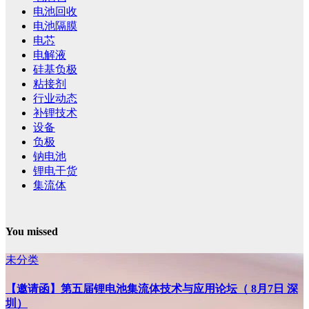
电池回收
电池隔膜
电芯
电解液
硅基负极
粘接剂
行业动态
补锂技术
设备
负极
钠电池
锂电干货
集流体
You missed
未分类
【邀请函】第五届锂电池集流体技术与应用论坛（ 8月7日 深
圳）