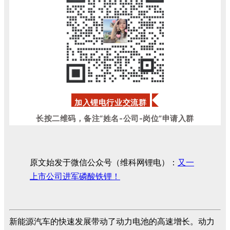
加入锂电行业交流群
长按二维码，备注“姓名-公司-岗位”申请入群
原文始发于微信公众号（维科网锂电）：
又一
上市公司进军磷酸铁锂！
新能源汽车的快速发展带动了动力电池的高速增长。动力