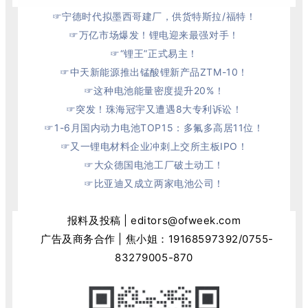
☞
宁德时代拟墨西哥建厂，供货特斯拉/福特！
☞
万亿市场爆发！锂电迎来最强对手！
☞
“锂王”正式易主！
☞
中天新能源推出锰酸锂新产品ZTM-10！
☞
这种电池能量密度提升20%！
☞
突发！珠海冠宇又遭遇8大专利诉讼！
☞
1-6月国内动力电池TOP15：多氟多高居11位！
☞
又一锂电材料企业冲刺上交所主板IPO！
☞
大众德国电池工厂破土动工！
☞
比亚迪又成立两家电池公司！
报料及投稿 | editors@ofweek.com
广告及商务合作 | 焦小姐：
19168597392
/0755-
83279005-870