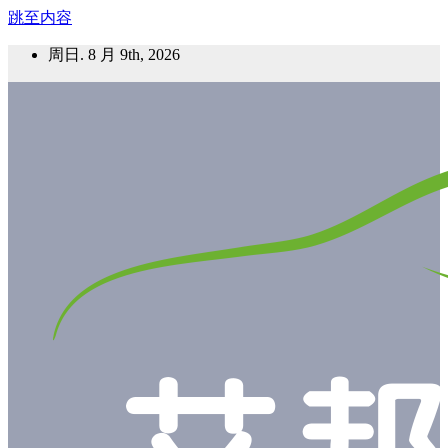
跳至内容
周日. 8 月 9th, 2026