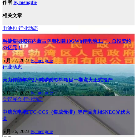
作者
lv, mengdie
相关文章
电池包
行业动态
融捷集团拟在内蒙古乌海投建10GWh锂电池工厂，总投资约
35亿元！
5 月 27, 2023
lv, mengdie
行业动态
天力锂能年产2万吨磷酸铁锂项目一期点火正式投产
5 月 27, 2023
lv, mengdie
会议展会
行业动态
中航光电携FFC-CCS（集成母排）等产品亮相SNEC光伏大
会
5 月 26, 2023
lv, mengdie