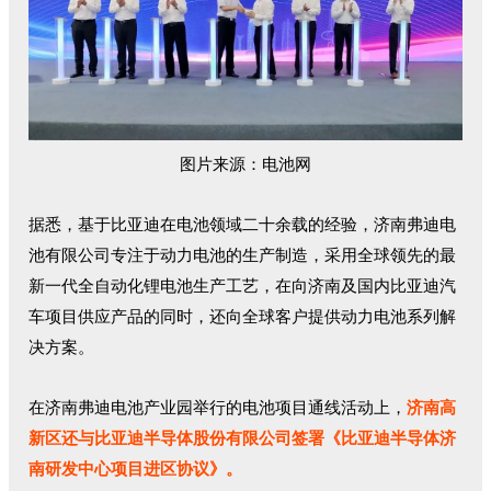
图片来源：电池网
据悉，基于比亚迪在电池领域二十余载的经验，济南弗迪电
池有限公司专注于动力电池的生产制造，采用全球领先的最
新一代全自动化锂电池生产工艺，在向济南及国内比亚迪汽
车项目供应产品的同时，还向全球客户提供动力电池系列解
决方案。
在济南弗迪电池产业园举行的电池项目通线活动上，
济南高
新区还与比亚迪半导体股份有限公司签署《比亚迪半导体济
南研发中心项目进区协议》。