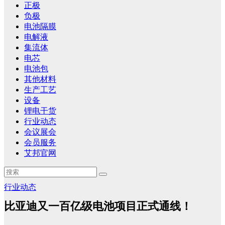
正极
负极
电池隔膜
电解液
集流体
电芯
电池包
其他材料
生产工艺
设备
锂电干货
行业动态
会议展会
会员服务
艾邦官网
行业动态
比亚迪又一百亿级电池项目正式通线！