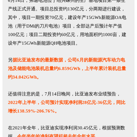
6月14日，弗迪电池位于绍兴嵊州的生产基地项目第一条生
产线正式开通。项目总投资约130亿元，分两期进行建设，
其中，项目一期投资70亿元，建设年产15GWh新能源OA电
池（用于DMi的刀片电池）项目，全部达产后预计年产值
100亿元；项目二期投资约60亿元，用地面积约1000亩，建
设年产15GWh新能源QH电池项目。
另
据比亚迪发布的最新数据，公司6月的新能源汽车动力电
池及储能电池装机总量约6.859GWh，上半年累计装机总量
约34.042GWh。
还值得注意的是，7月14日晚间，比亚迪发布业绩预告，
2022年上半年，公司预计实现净利润28亿元-36亿元，同比
增长138.59%-206.76%。
在2021年全年，比亚迪实现净利润30.45亿元，根据预测数
据，
今年半年的净利有望赶超去年全年水平。