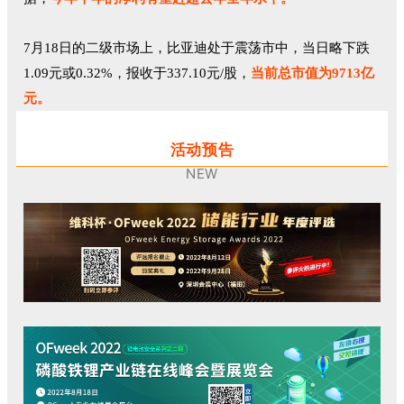
7月18日的二级市场上，比亚迪处于震荡市中，当日略下跌
1.09元或0.32%，报收于337.10元/股，
当前总市值为9713亿
元。
活动预告
NEW