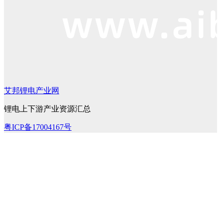
艾邦锂电产业网
锂电上下游产业资源汇总
粤ICP备17004167号