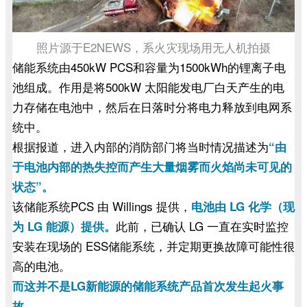
照片源于E2NEWS，系火灾现场用无人机拍摄
储能系统由450kW PCS和容量为1500kWh的锂离子电
池组成。作用是将500kW 太阳能发电厂白天产生的电
力存储在电池中，然后在日落时分将电力释放到电网系
统中。
根据报道，进入内部的消防部门将当时情况描述为
“由
于电池内部的热失控而产生大量烟雾而火焰尚未可见的
状态”。
该储能系统PCS 由 Willings 提供，
电池由 LG 化学（现
此前，已确认 LG 一直在实时监控
为 LG 能源）提供。
安装在现场的 ESS储能系统，并定期更换故障可能性很
高的电池。
而这并不是LG新能源的储能系统产品首次发生起火事
故。