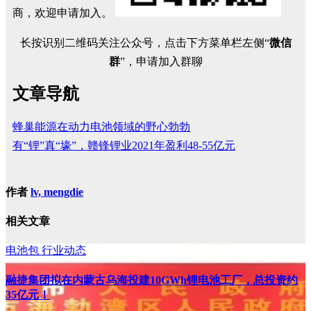
商，欢迎申请加入。
长按识别二维码关注公众号，点击下方菜单栏左侧“
微信
群
”，申请加入群聊
文章导航
蜂巢能源在动力电池领域的野心勃勃
有“锂”真“壕”，赣锋锂业2021年盈利48-55亿元
作者
lv, mengdie
相关文章
电池包
行业动态
融捷集团拟在内蒙古乌海投建10GWh锂电池工厂，总投资约
35亿元！