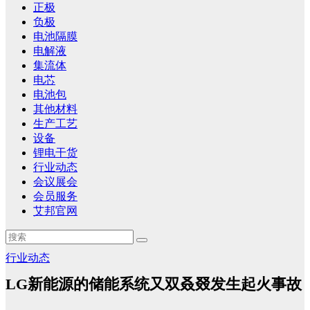
正极
负极
电池隔膜
电解液
集流体
电芯
电池包
其他材料
生产工艺
设备
锂电干货
行业动态
会议展会
会员服务
艾邦官网
行业动态
LG新能源的储能系统又双叒叕发生起火事故