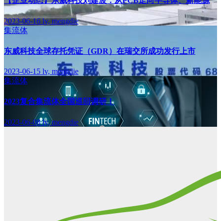
【企业动态】东威科技刘建波：从PCB走向半导体、新能源
2023-06-16
lv, mengdie
集流体
东威科技全球存托凭证（GDR）在瑞交所成功发行上市
2023-06-15
lv, mengdie
集流体
2023复合集流体全国巡回调研！
2023-06-08
lv, mengdie