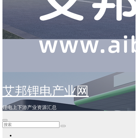
艾邦锂电产业网
锂电上下游产业资源汇总