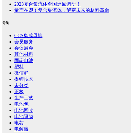
2023复合集流体全国巡回调研！
量产在即！复合集流体，解密未来的材料革命
分类
CCS集成母排
会员服务
会议展会
其他材料
固态电池
塑料
微信群
提锂技术
未分类
正极
生产工艺
电池包
电池回收
电池隔膜
电芯
电解液