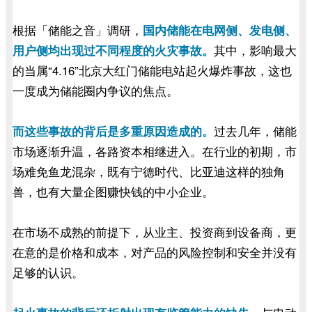
根据「储能之音」调研，
国内储能在电网侧、发电侧、
其中，影响最大
用户侧均出现过不同程度的火灾事故。
的当属“4.16”北京大红门储能电站起火爆炸事故，这也
一度成为储能圈内争议的焦点。
过去几年，储能
而这些事故的背后是多重原因造成的。
市场逐渐升温，各路资本相继进入。在行业的初期，市
场难免鱼龙混杂，既有宁德时代、比亚迪这样的独角
兽，也有大量企图赚快钱的中小企业。
在市场不成熟的前提下，从业主、投资商到设备商，更
在意的是价格和成本，对产品的风险控制和安全并没有
足够的认识。