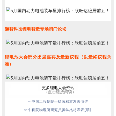
迦智科技锂电智造专场闭门论坛
锂电池
大
会部分出席嘉宾及最新议程（以最终议程为
准）
更多锂电大会资讯
（点击链接阅读）
☞
中国工程院院士徐政和将发表演讲
☞
中科院物理所研究员黄学杰将发表演讲