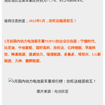
池企业占总装车量比分别为77.7%、85.2%和94.4%。
值得注意的是，
2022年5月，欣旺达稳居前五！
5月份国内动力电池装车量
TOP15的企业分别是：宁德时代、
比亚迪、中创新航、国轩高科、欣旺达、亿纬锂能、孚能科
技、蜂巢能源、捷威动力、瑞浦能源、多氟多、塔菲尔、LG新
能源、力神、鹏辉能源。
电池联盟
图片来源：