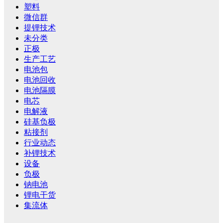
塑料
微信群
提锂技术
未分类
正极
生产工艺
电池包
电池回收
电池隔膜
电芯
电解液
硅基负极
粘接剂
行业动态
补锂技术
设备
负极
钠电池
锂电干货
集流体