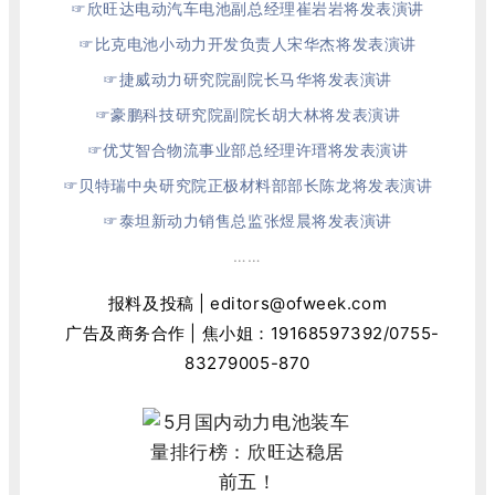
☞
欣旺达电动汽车电池副总经理崔岩岩将发表演讲
☞
比克电池小动力开发负责人宋华杰将发表演讲
☞
捷威动力研究院副院长马华将发表演讲
☞
豪鹏科技研究院副院长胡大林将发表演讲
☞
优艾智合物流事业部总经理许瑨将发表演讲
☞
贝特瑞中央研究院正极材料部部长陈龙将发表演讲
☞
泰坦新动力销售总监张煜晨将发表演讲
……
报料及投稿 | editors@ofweek.com
广告及商务合作 | 焦小姐：
19168597392
/0755-
83279005-870