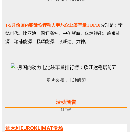
1-5月份国内磷酸铁锂动力电池企业装车量TOP10
分别是：宁
德时代、比亚迪、国轩高科、中创新航、亿纬锂能、蜂巢能
源、瑞浦能源、鹏辉能源、欣旺达、力神。
图片来源
：
电池联盟
活动预告
NEW
意大利EUROKLIMAT专场