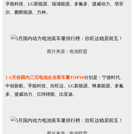
孚能科技、LG新能源、瑞浦能源、多氟多、捷威动力、塔菲
尔、鹏辉能源、力神。
图片来源
：
电池联盟
1-5月份国内三元电池企业装车量TOP10
分别是：宁德时代、
中创新航、孚能科技、欣旺达、LG新能源、蜂巢能源、多氟
多、捷威动力、亿纬锂能、比亚迪。
图片来源
：
电池联盟