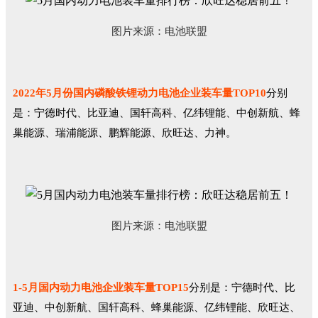
图片来源
：
电池联盟
2022年5月份国内磷酸铁锂动力电池企业装车量TOP10
分别
是：宁德时代、比亚迪、国轩高科、亿纬锂能、中创新航、蜂
巢能源、瑞浦能源、鹏辉能源、欣旺达、力神。
图片来源
：
电池联盟
1-5月国内动力电池企业装车量TOP15
分别是：宁德时代、比
亚迪、中创新航、国轩高科、蜂巢能源、亿纬锂能、欣旺达、