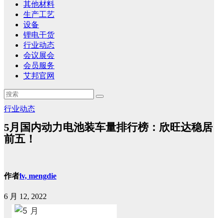
其他材料
生产工艺
设备
锂电干货
行业动态
会议展会
会员服务
艾邦官网
行业动态
5月国内动力电池装车量排行榜：欣旺达稳居
前五！
作者
lv, mengdie
6 月 12, 2022