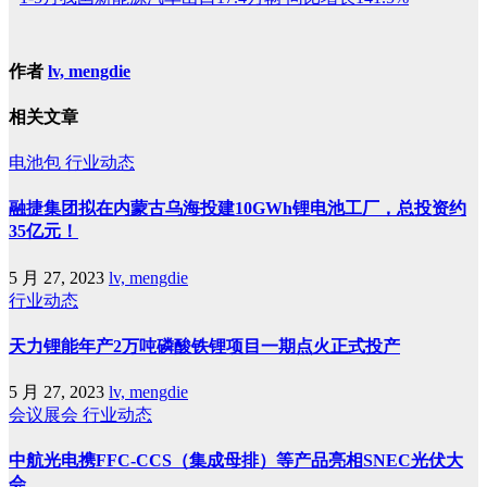
作者
lv, mengdie
相关文章
电池包
行业动态
融捷集团拟在内蒙古乌海投建10GWh锂电池工厂，总投资约
35亿元！
5 月 27, 2023
lv, mengdie
行业动态
天力锂能年产2万吨磷酸铁锂项目一期点火正式投产
5 月 27, 2023
lv, mengdie
会议展会
行业动态
中航光电携FFC-CCS（集成母排）等产品亮相SNEC光伏大
会