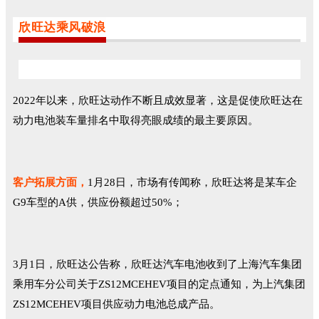
欣旺达乘风破浪
2022年以来，欣旺达动作不断且成效显著，这是促使欣旺达在
动力电池装车量排名中取得亮眼成绩的最主要原因。
客户拓展方面，
1月28日，市场有传闻称，欣旺达将是某车企
G9车型的A供，供应份额超过50%；
3月1日，欣旺达公告称，欣旺达汽车电池收到了上海汽车集团
乘用车分公司关于ZS12MCEHEV项目的定点通知，为上汽集团
ZS12MCEHEV项目供应动力电池总成产品。