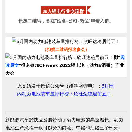
加入锂电行业交流群
长按二维码，备注“姓名-公司-岗位”申请入群。
（扫描二维码报名参会）
戳“
阅
读原文
”
报名
参加OFweek 2022
锂电池（动力&消费）产业
大会
原文始发于微信公众号（维科网锂电）：
5月国
内动力电池装车量排行榜：欣旺达稳居前五！
新能源汽车的快速发展带动了动力电池的高速增长。动力
电池生产流程一般可以分为前段、中段和后段三个部分。