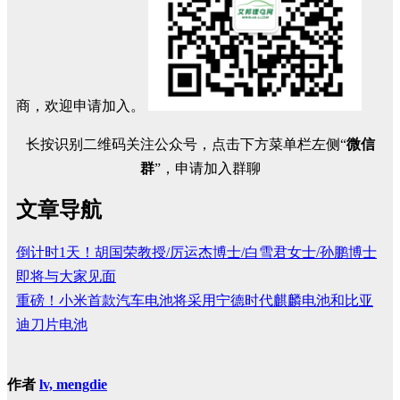
商，欢迎申请加入。
长按识别二维码关注公众号，点击下方菜单栏左侧“
微信
群
”，申请加入群聊
文章导航
倒计时1天！胡国荣教授/厉运杰博士/白雪君女士/孙鹏博士
即将与大家见面
重磅！小米首款汽车电池将采用宁德时代麒麟电池和比亚
迪刀片电池
作者
lv, mengdie