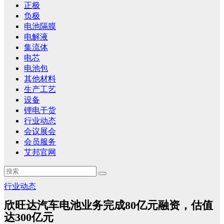
正极
负极
电池隔膜
电解液
集流体
电芯
电池包
其他材料
生产工艺
设备
锂电干货
行业动态
会议展会
会员服务
艾邦官网
行业动态
欣旺达汽车电池业务完成80亿元融资，估值
达300亿元