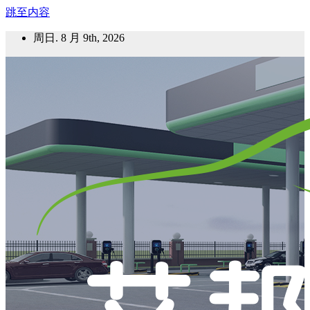
跳至内容
周日. 8 月 9th, 2026