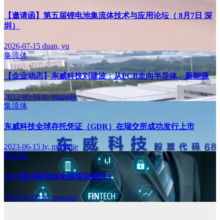
【邀请函】第五届锂电池集流体技术与应用论坛（ 8月7日 深
圳）
2026-07-15
duan, yu
集流体
【企业动态】东威科技刘建波：从PCB走向半导体、新能源
2023-06-16
lv, mengdie
集流体
东威科技全球存托凭证（GDR）在瑞交所成功发行上市
2023-06-15
lv, mengdie
集流体
2023复合集流体全国巡回调研！
2023-06-08
lv, mengdie