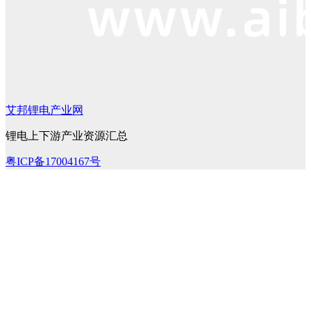
艾邦锂电产业网
锂电上下游产业资源汇总
粤ICP备17004167号