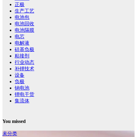
正极
生产工艺
电池包
电池回收
电池隔膜
电芯
电解液
硅基负极
粘接剂
行业动态
补锂技术
设备
负极
钠电池
锂电干货
集流体
You missed
未分类