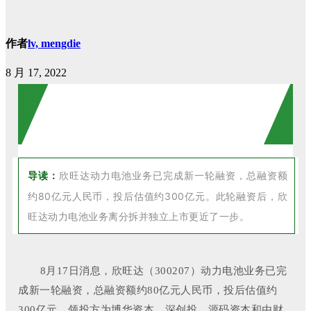
作者
lv, mengdie
8 月 17, 2022
欣旺达动力电池业务已完成新一轮融资，总融资额
导读：
约80亿元人民币，投后估值约300亿元。
此轮融资后，欣
旺达动力电池业务离分拆并独立上市更近了一步。
8月17日消息，欣旺达（300207）动力电池业务已完
成新一轮融资，总融资额约80亿元人民币，投后估值约
300亿元，领投方为博华资本、深创投、源码资本和由财