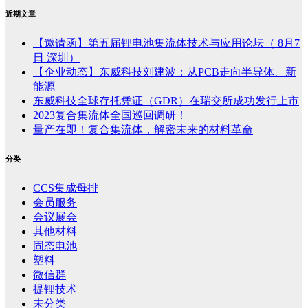
近期文章
【邀请函】第五届锂电池集流体技术与应用论坛（ 8月7
日 深圳）
【企业动态】东威科技刘建波：从PCB走向半导体、新
能源
东威科技全球存托凭证（GDR）在瑞交所成功发行上市
2023复合集流体全国巡回调研！
量产在即！复合集流体，解密未来的材料革命
分类
CCS集成母排
会员服务
会议展会
其他材料
固态电池
塑料
微信群
提锂技术
未分类