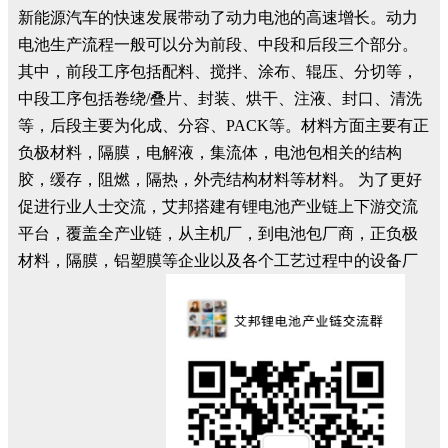
新能源汽车的快速发展带动了动力电池的高速增长。动力
电池生产流程一般可以分为前段、中段和后段三个部分。
其中，前段工序包括配料、搅拌、涂布、辊压、分切等，
中段工序包括卷绕/叠片、封装、烘干、注液、封口、清洗
等，后段主要为化成、分容、PACK等。材料方面主要有正
负极材料，隔膜，电解液，集流体，电池包相关的结构
胶，缓存，阻燃，隔热，外壳结构材料等材料。 为了更好
促进行业人士交流，艾邦搭建有锂电池产业链上下游交流
平台，覆盖全产业链，从主机厂，到电池包厂商，正负极
材料，隔膜，铝塑膜等企业以及各个工艺过程中的设备厂