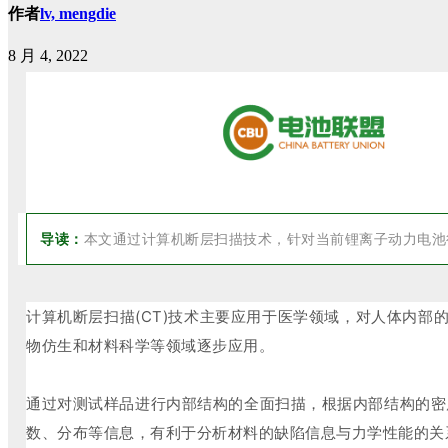
作者
lv, mengdie
8 月 4, 2022
本文通过计算机断层扫描技术，针对当前锂离子动力电池
导读：
计算机断层扫描(CT)技术主要应用于医学领域，对人体内
物仿生和材料科学等领域逐步应用。
通过对测试样品进行内部结构的全面扫描，根据内部结构的密
数、分布等信息，有利于分析材料的缺陷信息与力学性能的关