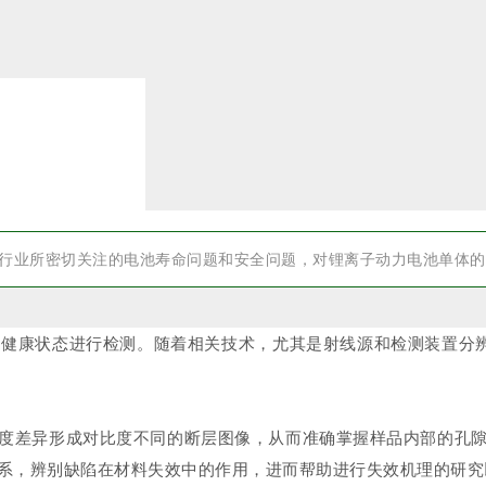
行业所密切关注的电池寿命问题和安全问题，对锂离子动力电池单体的
部的健康状态进行检测。随着相关技术，尤其是射线源和检测装置分
度差异形成对比度不同的断层图像，从而准确掌握样品内部的孔
系，辨别缺陷在材料失效中的作用，进而帮助进行失效机理的研究