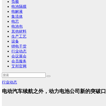
负极
电池隔膜
电解液
集流体
电芯
电池包
其他材料
生产工艺
设备
锂电干货
行业动态
会议展会
会员服务
艾邦官网
行业动态
电动汽车续航之外，动力电池公司新的突破口