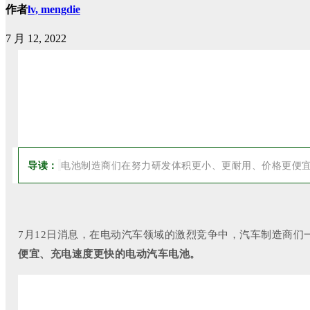
作者
lv, mengdie
7 月 12, 2022
导读：
电池制造商们在努力研发体积更小、更耐用、价格更便
7月12日消息，在电动汽车领域的激烈竞争中，汽车制造商
便宜、充电速度更快的电动汽车电池。