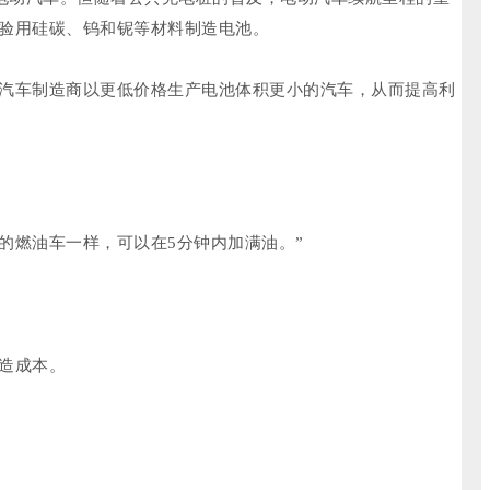
验用硅碳、钨和铌等材料制造电池。
汽车制造商以更低价格生产电池体积更小的汽车，从而提高利
今的燃油车一样，可以在5分钟内加满油。”
造成本。