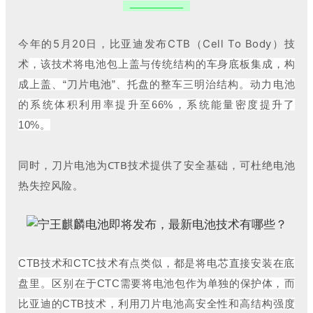
今年的5月20日，比亚迪发布CTB
（
Cell To Body
）
技
术
，该技术
将电池包上盖与传统结构的车身底板集成，构
刀片电池
成上盖、“
”、托盘的整车三明治结构。动力电池
的系统体积利用率提升至66%，系统能量密度提升了
10%。
同时，刀片电池为CTB技术提供了安全基础，可杜绝电池
热失控风险。
CTB技术和CTC技术有点类似，都是将电芯直接安装在底
盘里。区别在于CTC
需要将电池包作为单独的保护体
，而
比亚迪的CTB技术，利用刀片电池高安全性和高结构强度