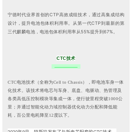
宁德时代业界首创的CTP高效成组技术，通过高集成结构
设计，提升电池包体积利用率。从第一代CTP到最新的第
三代麒麟电池，电池包体积利用率从55%提升到67%。
CTC技术
）
CTC电池技术（全称为Cell to Chassis
，即电池车身一体
化技术。该
技术将电芯与车身、底盘、电驱动、热管理及
各类高低压控制模块等集成一体，使行驶里程突破1000公
里；并通过智能化动力域控制器优化动力分配和降低能
耗，百公里电耗降至12度以下。
2020年9月，特斯拉发布了与新电芯配套的CTC技术。