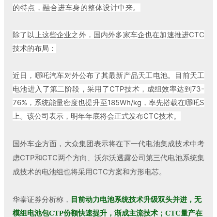
的特点，融合进车身的整体设计中来。
除了以上这些企业之外，国内外多家车企也在加速推进CTC
技术的布局：
近日，哪吒汽车对外公布了其最新产品天工电池。目前天工
电池进入了第二阶段，采用了CTP技术，成组效率达到73-
76%，系统能量密度也提升至185Wh/kg，率先搭载在哪吒S
上。该公司
表示，明年年底将会正式发布CTC技术。
国外车企方面，大众集团表示将在下一代电池集成技术中考
虑CTP和CTC两个方向、沃尔沃透露公司第三代电池系统集
成技术的电池组也将采用CTC方案和方形电芯。
华泰证券分析称，
目前动力电池系统技术升级双头并进，无
模组电池包CTP份额快速提升，渐成主流技术；CTC量产在