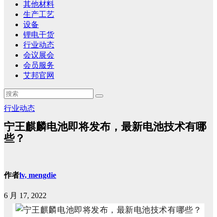
其他材料
生产工艺
设备
锂电干货
行业动态
会议展会
会员服务
艾邦官网
行业动态
宁王麒麟电池即将发布，最新电池技术有哪
些？
作者
lv, mengdie
6 月 17, 2022