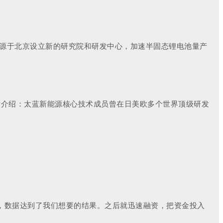
源于北京设立新的研究院和研发中心，加速半固态锂电池量产
彦介绍：太蓝新能源核心技术成员曾在日美欧多个世界顶级研发
试，数据达到了我们想要的结果。之后就迅速融资，把资金投入