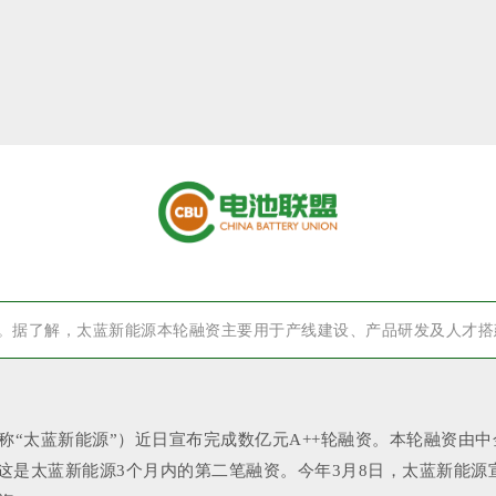
据了解，太蓝新能源本轮融资主要用于产线建设、产品研发及人才搭
。
称“太蓝新能源”）近日宣布完成数亿元A++轮融资。本轮融资由
这是太蓝新能源3个月内的第二笔融资。今年3月8日，太蓝新能源