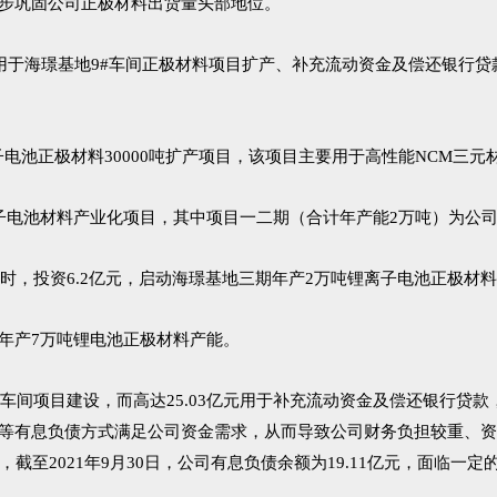
步巩固公司正极材料出货量头部地位。
用于海璟基地9#车间正极材料项目扩产、补充流动资金及偿还银行贷
子电池正极材料30000吨扩产项目，该项目主要用于高性能NCM三元
子电池材料产业化项目，其中项目一二期（合计年产能2万吨）为公
同时，投资6.2亿元，启动海璟基地三期年产2万吨锂离子电池正极材
年产7万吨锂电池正极材料产能。
#车间项目建设，而高达25.03亿元用于补充流动资金及偿还银行贷
负债方式满足公司资金需求，从而导致公司财务负担较重、资产负债率较高
.66%，截至2021年9月30日，公司有息负债余额为19.11亿元，面临一