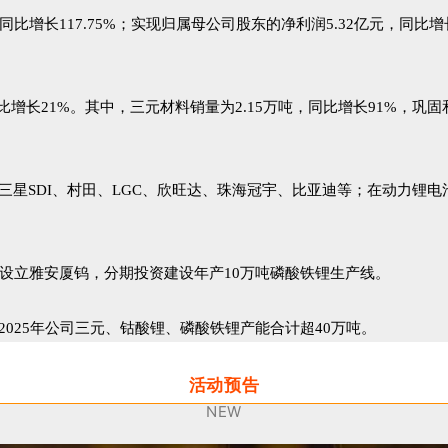
同比增长117.75%；实现归属母公司股东的净利润5.32亿元，同比增
比增长21%。其中，三元材料销量为2.15万吨，同比增长91%，巩
、三星SDI、村田、LGC、欣旺达、珠海冠宇、比亚迪等；在动力
设立雅安厦钨，分期投资建设年产10万吨磷酸铁锂生产线。
025年公司三元、钴酸锂、磷酸铁锂产能合计超40万吨。
活动预告
NEW