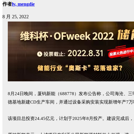
作者
lv, mengdie
8 月 25, 2022
8月24日晚间，厦钨新能（688778）发布公告称，公司海
德基地新建CD生产车间，并通过设备采购安装实现新增年产7
该项目总投资24.45亿元，计划于2025年8月投产。建设完成