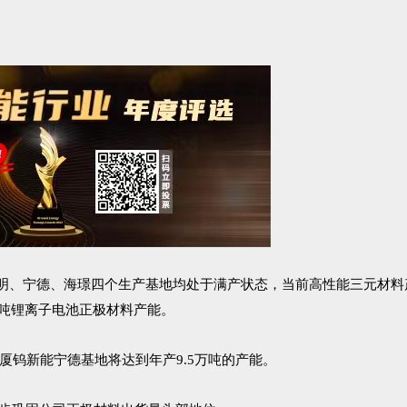
沧、三明、宁德、海璟四个生产基地均处于满产状态，当前高性能三元
万吨锂离子电池正极材料产能。
后，厦钨新能宁德基地将达到年产9.5万吨的产能。