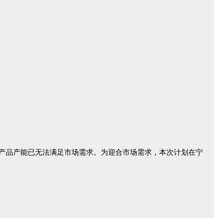
材料产品产能已无法满足市场需求。为迎合市场需求，本次计划在宁