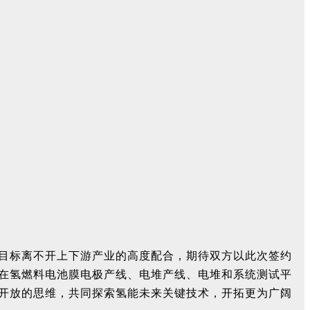
目标离不开上下游产业的高度配合，期待双方以此次签约
在氢燃料电池膜电极产线、电堆产线、电堆和系统测试平
开放的思维，共同探索氢能未来关键技术，开拓更为广阔