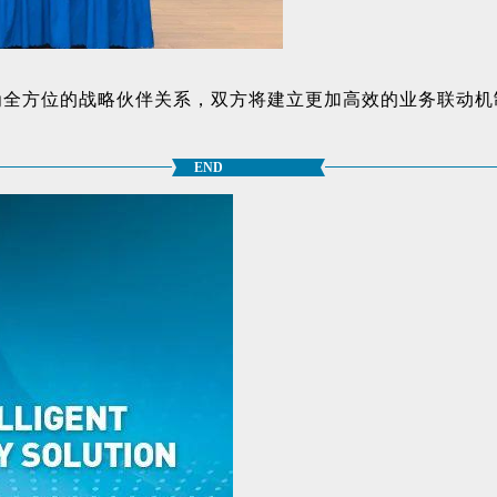
为全方位的战略伙伴关系，双方将建立更加高效的业务联动机
END