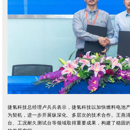
捷氢科技总经理卢兵兵表示，捷氢科技以加快燃料电池
为契机，进一步开展纵深化、多层次的技术合作。王燕
台、工况耐久测试台等领域取得重要成果，构建了稳固