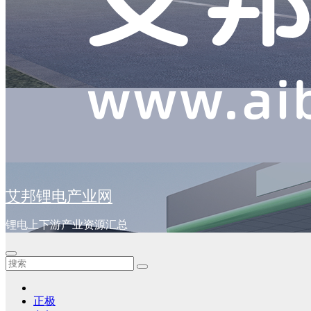
艾邦锂电产业网
锂电上下游产业资源汇总
正极