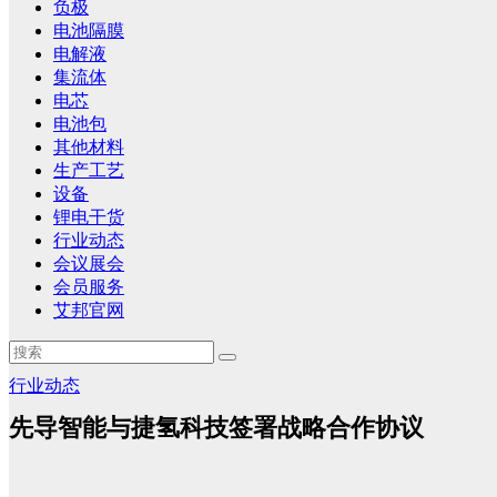
负极
电池隔膜
电解液
集流体
电芯
电池包
其他材料
生产工艺
设备
锂电干货
行业动态
会议展会
会员服务
艾邦官网
行业动态
先导智能与捷氢科技签署战略合作协议