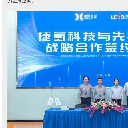
的发展空间。