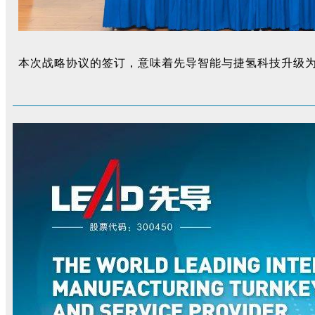
本次战略协议的签订，意味着先导智能与捷氢科技升级