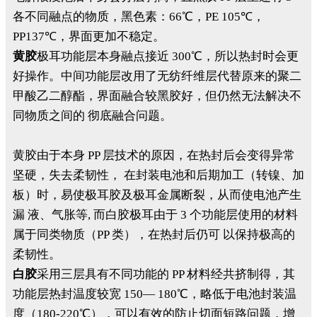
各不同融点的物质，黑色素：66℃，PE 105℃，
PP137℃，界面更加不稳定。
黄胶
极耳功能层本身融点接近 300℃，所以热封时会更
好操作。中间功能层改用了无纺纤维层代替原来的聚二
甲酸乙二醇酯，界面融合较黑胶好，但仍然无法解决不
同物质之间的 彻底融合问题。
黄胶由于本身 PP 层技术的原因，在热封后会变得异常
坚硬，失去柔韧性， 在封装电池和后期加工（转镍、加
板）时，易使极耳胶及极耳金属断裂，从而使电池产生
漏 液、气胀等, 而白胶极耳由于 3 个功能层使用的材料
属于同类物质（PP 类），在热封后仍可 以保持极高的
柔韧性。
白胶
采用三层具有不同功能的 PP 材料经共挤制得，其
功能层热封温度较宽 150— 180℃，略低于电池封装温
度（180-220℃），可以有效的防止切面短路问题，增