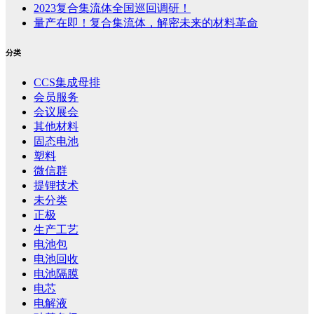
2023复合集流体全国巡回调研！
量产在即！复合集流体，解密未来的材料革命
分类
CCS集成母排
会员服务
会议展会
其他材料
固态电池
塑料
微信群
提锂技术
未分类
正极
生产工艺
电池包
电池回收
电池隔膜
电芯
电解液