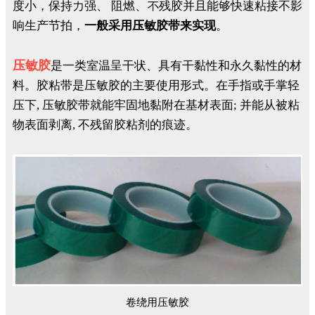
度小，保持力强、 阻燃、不残胶并且能够快速粘接不影
响生产节拍，
一般采用压敏胶带来实现
。
压敏胶
是一类室温呈干状、具有干黏性和永久黏性的材
料。胶粘带是压敏胶的主要使用形式。在手指或手掌轻
压下, 压敏胶带就能牢固地黏附在基材表面; 并能从被粘
物表面剥离, 不残留胶粘剂的痕迹。
卷绕用压敏胶