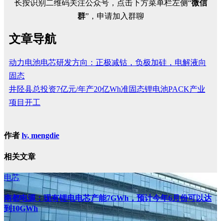
长按识别二维码关注公众号，点击下方菜单栏左侧“
微信
群
”，申请加入群聊
文章导航
动力电池电芯研发方向：正极减钴，负极加硅，电解液向
固态
井陉县总投资7亿元/年产20亿Wh准固态锂电池PACK产业
项目开工
作者
lv, mengdie
相关文章
电芯
南都电源：现有锂电电芯产能7GWh，预计今年6月份可以达
到10GWh