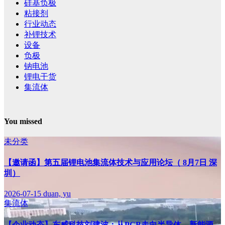
硅基负极
粘接剂
行业动态
补锂技术
设备
负极
钠电池
锂电干货
集流体
You missed
未分类
【邀请函】第五届锂电池集流体技术与应用论坛（ 8月7日 深
圳）
2026-07-15
duan, yu
集流体
【企业动态】东威科技刘建波：从PCB走向半导体、新能源