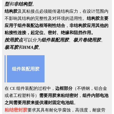
型
和
非结构型
。
结构胶
及其粘接点必须能传递结构应力，在设计范围内
不影响其结构的完整性及对环境的适用性。
结构胶主要
应用于组件装配边框等刚性结合
，
非结构胶应用其他的
粘接性连接，起定位、密封、绝缘和阻挡作用。
按用胶点
可以分为
组件装配用胶
、
极片卷绕用胶
、
极耳胶
和
HMA胶
。
组件装配用胶
在 CE 组件装配的过程中，
边框部分
（不锈钢，铝合金
或者工程塑料等）
需要用胶来粘结密封
，
组件内部电池
之间需要用胶来提供灌封固定电池组
。
粘结密封胶
要求其具有耐化学腐蚀，高强度，耐疲劳