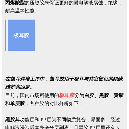
丙烯酸脂
的压敏胶来保证更好的耐电解液腐蚀，绝缘，
耐高温等性能。
极耳胶
在极耳焊接工序中，极耳胶用于极耳与其它部位的绝缘
维护和固定。
极耳胶
目前，国内市场所使用的
分为
白胶
、
黑胶
、
黄胶
和
单层胶
，各种胶的对比分析如下：
黑胶
其功能层和 PP 层为不同物质复合，界面多，经过
电解液浸泡后本身会分层剥离，且黑胶 PP 层里还有 3