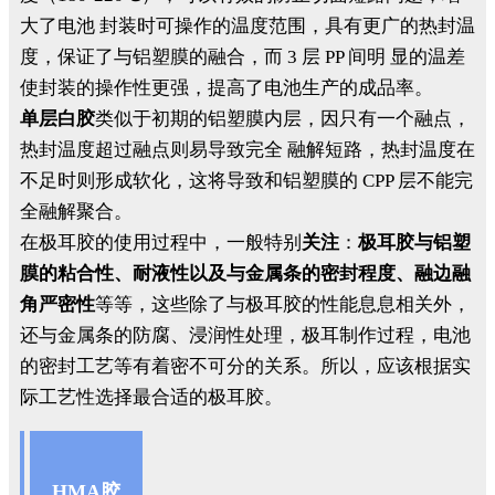
大了电池 封装时可操作的温度范围，具有更广的热封温
度，保证了与铝塑膜的融合，而 3 层 PP 间明 显的温差
使封装的操作性更强，提高了电池生产的成品率。
单层白胶
类似于初期的铝塑膜内层，因只有一个融点，
热封温度超过融点则易导致完全 融解短路，热封温度在
不足时则形成软化，这将导致和铝塑膜的 CPP 层不能完
全融解聚合。
在极耳胶的使用过程中，一般特别
关注
：
极耳胶与铝塑
膜的粘合性、耐液性以及与金属条的密封程度、融边融
角严密性
等等，这些除了与极耳胶的性能息息相关外，
还与金属条的防腐、浸润性处理，极耳制作过程，电池
的密封工艺等有着密不可分的关系。所以，应该根据实
际工艺性选择最合适的极耳胶。
HMA胶