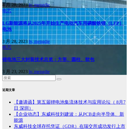
4 月 28, 2023
lv, mengdie
电芯
LG新能源将从2025年开始生产电动汽车用磷酸铁锂（LFP）
电池
3 月 28, 2023
lv, mengdie
电芯
锂电池三大封装技术总览：方形、圆柱、软包
3 月 23, 2023
lv, mengdie
近期文章
【邀请函】第五届锂电池集流体技术与应用论坛（ 8月7
日 深圳）
【企业动态】东威科技刘建波：从PCB走向半导体、新
能源
东威科技全球存托凭证（GDR）在瑞交所成功发行上市