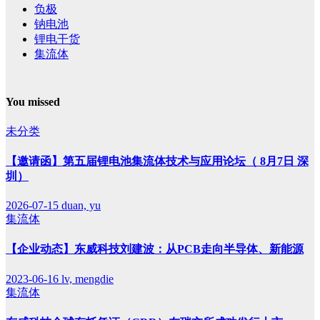
负极
钠电池
锂电干货
集流体
You missed
未分类
【邀请函】第五届锂电池集流体技术与应用论坛（ 8月7日 深
圳）
2026-07-15
duan, yu
集流体
【企业动态】东威科技刘建波：从PCB走向半导体、新能源
2023-06-16
lv, mengdie
集流体