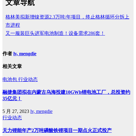
文章导航
格林美拟新增镍资源2.3万吨/年项目，终止格林循环分拆上
市进程
又一服装巨头进军电池制造！设备需求286套！
作者
lv, mengdie
相关文章
电池包
行业动态
融捷集团拟在内蒙古乌海投建10GWh锂电池工厂，总投资约
35亿元！
5 月 27, 2023
lv, mengdie
行业动态
天力锂能年产2万吨磷酸铁锂项目一期点火正式投产