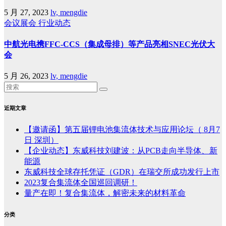
5 月 27, 2023
lv, mengdie
会议展会
行业动态
中航光电携FFC-CCS（集成母排）等产品亮相SNEC光伏大
会
5 月 26, 2023
lv, mengdie
近期文章
【邀请函】第五届锂电池集流体技术与应用论坛（ 8月7
日 深圳）
【企业动态】东威科技刘建波：从PCB走向半导体、新
能源
东威科技全球存托凭证（GDR）在瑞交所成功发行上市
2023复合集流体全国巡回调研！
量产在即！复合集流体，解密未来的材料革命
分类