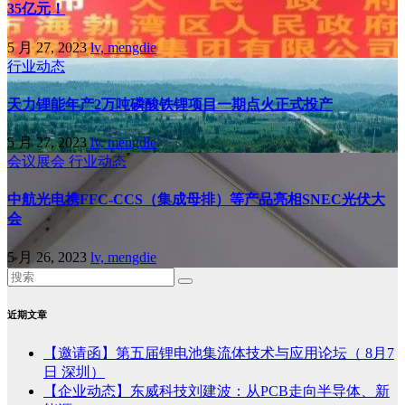
35亿元！
5 月 27, 2023
lv, mengdie
行业动态
天力锂能年产2万吨磷酸铁锂项目一期点火正式投产
5 月 27, 2023
lv, mengdie
会议展会
行业动态
中航光电携FFC-CCS（集成母排）等产品亮相SNEC光伏大
会
5 月 26, 2023
lv, mengdie
近期文章
【邀请函】第五届锂电池集流体技术与应用论坛（ 8月7
日 深圳）
【企业动态】东威科技刘建波：从PCB走向半导体、新