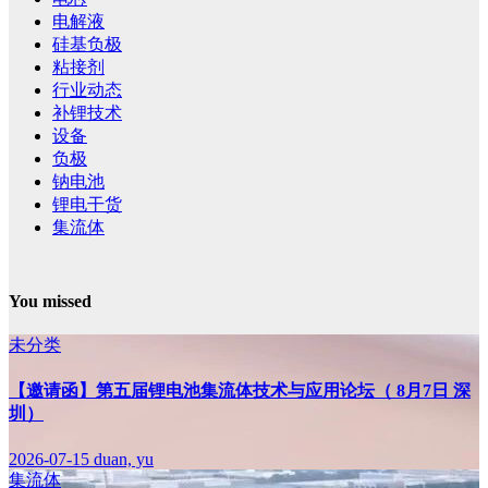
电解液
硅基负极
粘接剂
行业动态
补锂技术
设备
负极
钠电池
锂电干货
集流体
You missed
未分类
【邀请函】第五届锂电池集流体技术与应用论坛（ 8月7日 深
圳）
2026-07-15
duan, yu
集流体