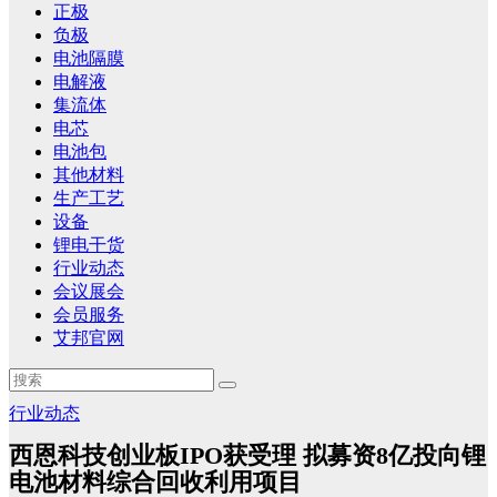
正极
负极
电池隔膜
电解液
集流体
电芯
电池包
其他材料
生产工艺
设备
锂电干货
行业动态
会议展会
会员服务
艾邦官网
行业动态
西恩科技创业板IPO获受理 拟募资8亿投向锂
电池材料综合回收利用项目