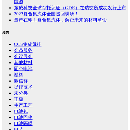
能源
东威科技全球存托凭证（GDR）在瑞交所成功发行上市
2023复合集流体全国巡回调研！
量产在即！复合集流体，解密未来的材料革命
分类
CCS集成母排
会员服务
会议展会
其他材料
固态电池
塑料
微信群
提锂技术
未分类
正极
生产工艺
电池包
电池回收
电池隔膜
电芯