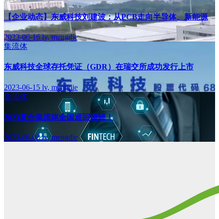
【企业动态】东威科技刘建波：从PCB走向半导体、新能源
2023-06-16
lv, mengdie
集流体
东威科技全球存托凭证（GDR）在瑞交所成功发行上市
2023-06-15
lv, mengdie
集流体
2023复合集流体全国巡回调研！
2023-06-08
lv, mengdie