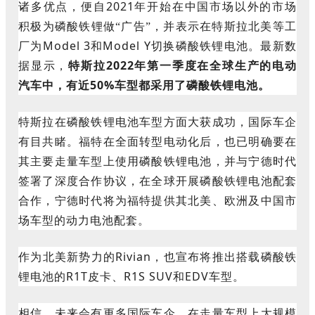
2021
诸多优点，便自
年开始在中国市场以外的市场
积极为磷酸铁锂做“广告”，并表示在特斯拉北美等工
Model 3
Model Y
厂为
和
切换磷酸铁锂电池。最新数
2022
据显示，
特斯拉
年第一季度在全球生产的电动
50%
汽车中，有近
车型都采用了磷酸铁锂电池。
特斯拉在磷酸铁锂电池车型方面大获成功，国际车企
有目共睹。福特在全面转型电动化后，也已明确要在
其主要走量车型上使用磷酸铁锂电池，并与宁德时代
签署了深度合作协议，在全球开展磷酸铁锂电池配套
合作，宁德时代将为福特提供其北美、欧洲及中国市
场车型的动力电池配套。
Rivian
作为北美新势力的
，也宣布将推出搭载磷酸铁
R1T
R1S SUV
EDV
锂电池的
皮卡、
和
车型。
相信，未来会有更多国际车企，在走量车型上大规模