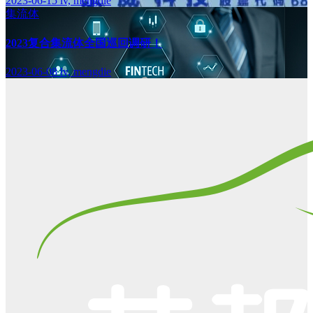
2023-06-15
lv, mengdie
集流体
2023复合集流体全国巡回调研！
2023-06-08
lv, mengdie