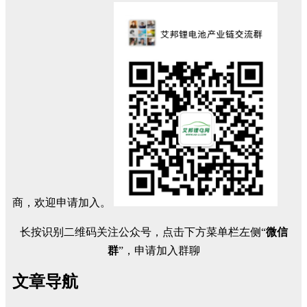
商，欢迎申请加入。
长按识别二维码关注公众号，点击下方菜单栏左侧“
微信
群
”，申请加入群聊
文章导航