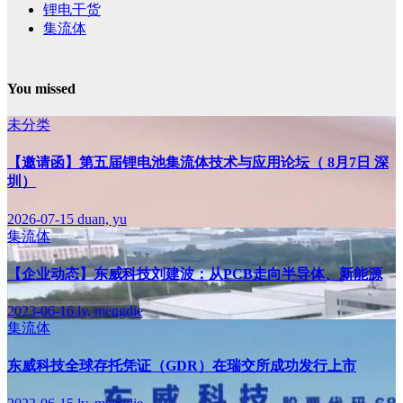
锂电干货
集流体
You missed
未分类
【邀请函】第五届锂电池集流体技术与应用论坛（ 8月7日 深
圳）
2026-07-15
duan, yu
集流体
【企业动态】东威科技刘建波：从PCB走向半导体、新能源
2023-06-16
lv, mengdie
集流体
东威科技全球存托凭证（GDR）在瑞交所成功发行上市