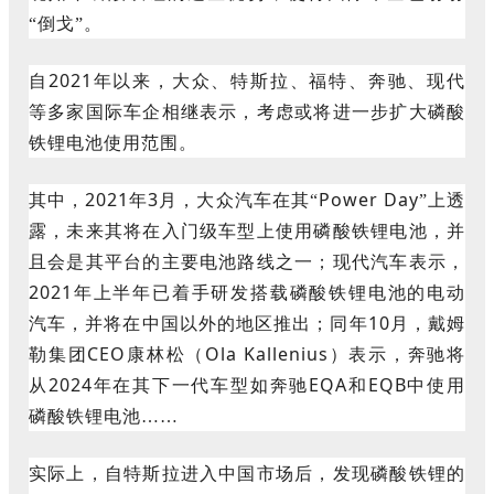
“倒戈”。
2021
自
年以来，大众、特斯拉、福特、奔驰、现代
等多家国际车企相继表示，考虑或将进一步扩大磷酸
铁锂电池使用范围。
2021
3
Power Day
其中，
年
月，大众汽车在其“
”上透
露，未来其将在入门级车型上使用磷酸铁锂电池，并
且会是其平台的主要电池路线之一；现代汽车表示，
2021
年上半年已着手研发搭载磷酸铁锂电池的电动
10
汽车，并将在中国以外的地区推出；同年
月，戴姆
CEO
Ola Kallenius
勒集团
康林松（
）表示，奔驰将
2024
EQA
EQB
从
年在其下一代车型如奔驰
和
中使用
磷酸铁锂电池……
实际上，自特斯拉进入中国市场后，发现磷酸铁锂的