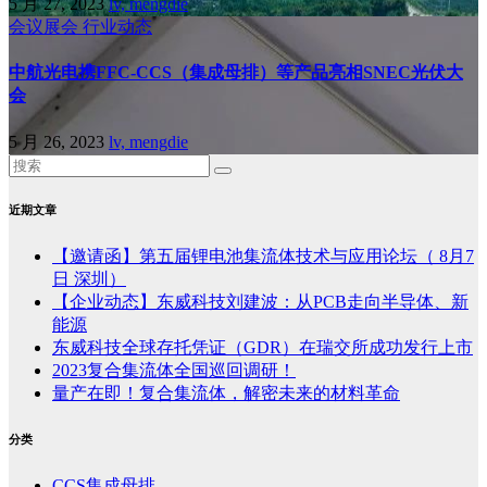
5 月 27, 2023
lv, mengdie
会议展会
行业动态
中航光电携FFC-CCS（集成母排）等产品亮相SNEC光伏大
会
5 月 26, 2023
lv, mengdie
近期文章
【邀请函】第五届锂电池集流体技术与应用论坛（ 8月7
日 深圳）
【企业动态】东威科技刘建波：从PCB走向半导体、新
能源
东威科技全球存托凭证（GDR）在瑞交所成功发行上市
2023复合集流体全国巡回调研！
量产在即！复合集流体，解密未来的材料革命
分类
CCS集成母排