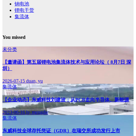
钠电池
锂电干货
集流体
You missed
未分类
【邀请函】第五届锂电池集流体技术与应用论坛（ 8月7日 深
圳）
2026-07-15
duan, yu
集流体
【企业动态】东威科技刘建波：从PCB走向半导体、新能源
2023-06-16
lv, mengdie
集流体
东威科技全球存托凭证（GDR）在瑞交所成功发行上市