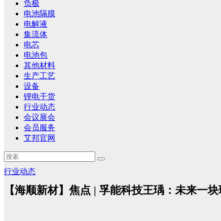
负极
电池隔膜
电解液
集流体
电芯
电池包
其他材料
生产工艺
设备
锂电干货
行业动态
会议展会
会员服务
艾邦官网
行业动态
【海顺新材】焦点 | 孚能科技王瑀：未来一