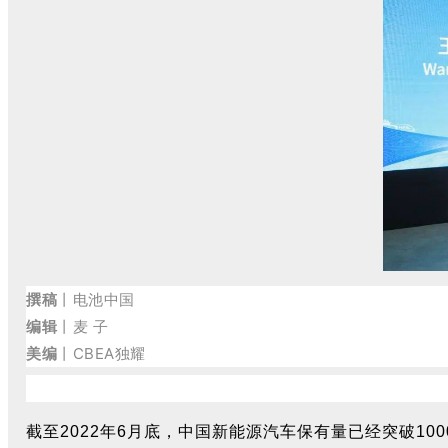
撰稿
丨电池中国
编辑
丨麦 子
美编
丨CBEA独耀
截至
2022
年
6
月底，中国新能源汽车保有量已经突破
100