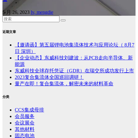
5 月 26, 2023
lv, mengdie
近期文章
【邀请函】第五届锂电池集流体技术与应用论坛（ 8月7
日 深圳）
【企业动态】东威科技刘建波：从PCB走向半导体、新
能源
东威科技全球存托凭证（GDR）在瑞交所成功发行上市
2023复合集流体全国巡回调研！
量产在即！复合集流体，解密未来的材料革命
分类
CCS集成母排
会员服务
会议展会
其他材料
固态电池