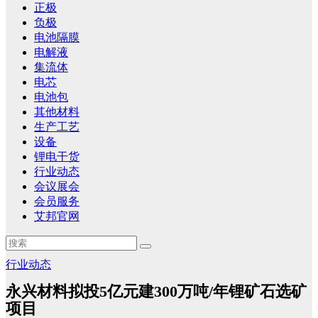
正极
负极
电池隔膜
电解液
集流体
电芯
电池包
其他材料
生产工艺
设备
锂电干货
行业动态
会议展会
会员服务
艾邦官网
行业动态
永兴材料拟投5亿元建300万吨/年锂矿石选矿
项目