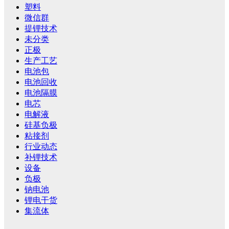
塑料
微信群
提锂技术
未分类
正极
生产工艺
电池包
电池回收
电池隔膜
电芯
电解液
硅基负极
粘接剂
行业动态
补锂技术
设备
负极
钠电池
锂电干货
集流体