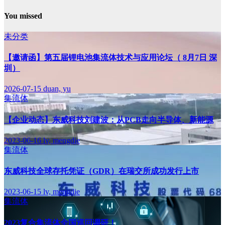
You missed
未分类
【邀请函】第五届锂电池集流体技术与应用论坛（ 8月7日 深
圳）
2026-07-15
duan, yu
集流体
【企业动态】东威科技刘建波：从PCB走向半导体、新能源
2023-06-16
lv, mengdie
集流体
东威科技全球存托凭证（GDR）在瑞交所成功发行上市
2023-06-15
lv, mengdie
集流体
2023复合集流体全国巡回调研！