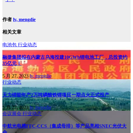
作者
lv, mengdie
相关文章
电池包
行业动态
融捷集团拟在内蒙古乌海投建10GWh锂电池工厂，总投资约
35亿元！
5 月 27, 2023
lv, mengdie
行业动态
天力锂能年产2万吨磷酸铁锂项目一期点火正式投产
5 月 27, 2023
lv, mengdie
会议展会
行业动态
中航光电携FFC-CCS（集成母排）等产品亮相SNEC光伏大
会