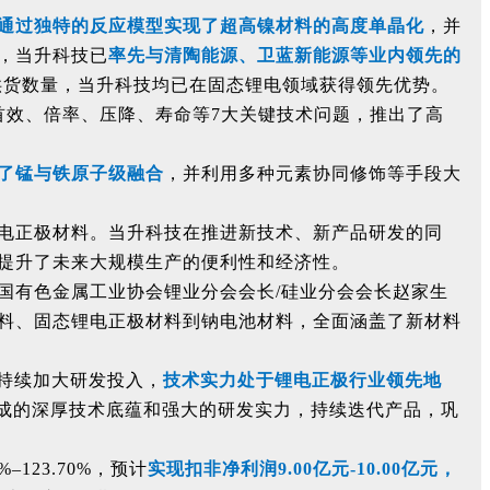
通过独特的反应模型实现了超高镍材料的高度单晶化
，并
，当升科技已
率先与清陶能源、卫蓝新能源等业内领先的
供货数量，当升科技均已在固态锂电领域获得领先优势。
首效、倍率、压降、寿命等7大关键技术问题，推出了高
了锰与铁原子级融合
，并利用多种元素协同修饰等手段大
电正极材料。当升科技在推进新技术、新产品研发的同
提升了未来大规模生产的便利性和经济性。
国有色金属工业协会锂业分会会长/硅业分会会长赵家生
料、固态锂电正极材料到钠电池材料，全面涵盖了新材料
持续加大研发投入，
技术实力处于锂电正极行业领先地
形成的深厚技术底蕴和强大的研发实力，持续迭代产品，巩
123.70%，预计
实现扣非净利润9.00亿元-10.00亿元，