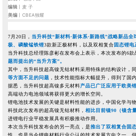
编辑
丨麦 子
美编
丨CBEA独耀
7月20日，
当升科技
“新材料·新体系·新路线”战略新品全
极、磷酸锰铁锂
3款新正极材料，以及双相复合
固态锂电
当升科技总经理陈彦彬在发布会上表示，本次发布的6款
题而提出的“当升方案”。
其中，当升科技超高镍无钴材料采用特殊的结构设计，同
等方面不足的问题
，技术性能指标大幅提升，得到了国
据悉，当升科技超高镍多元材料
产品已广泛应用于欧美锂
高端动力电池领域将获得更大的增长空间。
锂电池技术发展的关键是材料性能的进步，中国化学与
科技此次发布的超高镍无钴材料，
相比目前镍90（镍含
进锂电行业平稳发展具有积极推动作用。
本次当升科技发布会的另一亮点，是
推出了双相复合固
性，也是当今锂电材料行业公认的技术发展方向之一，