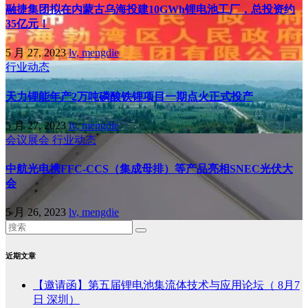
融捷集团拟在内蒙古乌海投建10GWh锂电池工厂，总投资约
35亿元！
5 月 27, 2023
lv, mengdie
行业动态
天力锂能年产2万吨磷酸铁锂项目一期点火正式投产
5 月 27, 2023
lv, mengdie
会议展会
行业动态
中航光电携FFC-CCS（集成母排）等产品亮相SNEC光伏大
会
5 月 26, 2023
lv, mengdie
近期文章
【邀请函】第五届锂电池集流体技术与应用论坛（ 8月7
日 深圳）