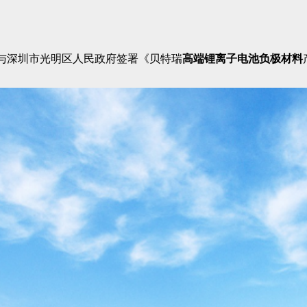
司拟与深圳市光明区人民政府签署《贝特瑞
高端锂离子电池负极材料