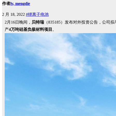
作者
lv, mengdie
2 月 18, 2022
#锂离子电池
2月16日晚间，
贝特瑞
（835185）发布对外投资公告，公
产
4万吨硅基负极材料项目
。