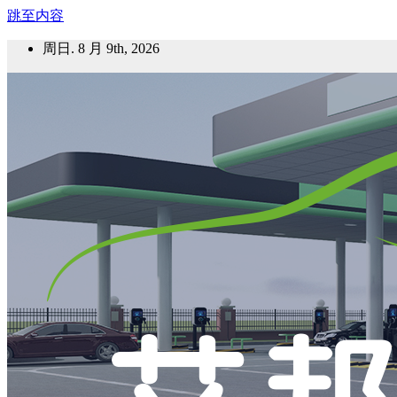
跳至内容
周日. 8 月 9th, 2026