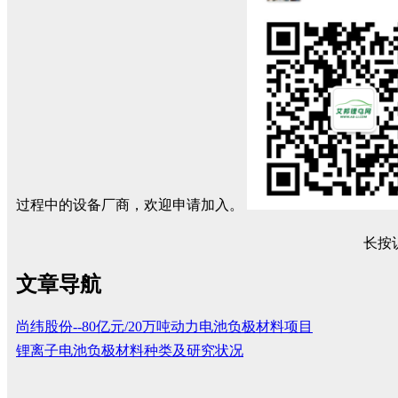
过程中的设备厂商，欢迎申请加入。
长按
文章导航
尚纬股份--80亿元/20万吨动力电池负极材料项目
锂离子电池负极材料种类及研究状况