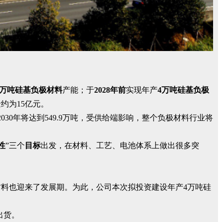
.5万吨硅基负极材料
产能；于
2028年前
实现年产
4万吨硅基负极
约为15亿元。
030年将达到549.9万吨，受供给端影响，整个负极材料行业将
性
”三个
目标
出发，在材料、工艺、电池体系上做出很多突
料也迎来了发展期。为此，公司本次拟投资建设年产4万吨硅
出货。