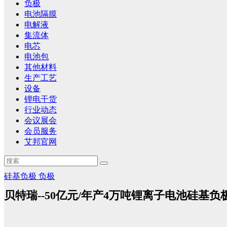
负极
电池隔膜
电解液
集流体
电芯
电池包
其他材料
生产工艺
设备
锂电干货
行业动态
会议展会
会员服务
艾邦官网
硅基负极
负极
贝特瑞--50亿元/年产4万吨锂离子电池硅基