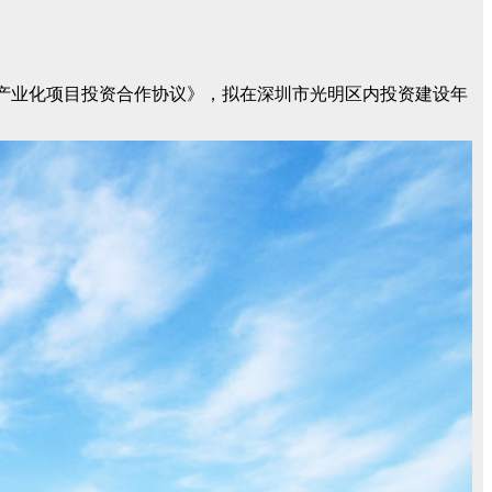
产业化项目投资合作协议》，拟在深圳市光明区内投资建设年