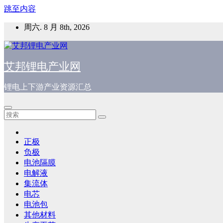
跳至内容
周六. 8 月 8th, 2026
艾邦锂电产业网
锂电上下游产业资源汇总
正极
负极
电池隔膜
电解液
集流体
电芯
电池包
其他材料