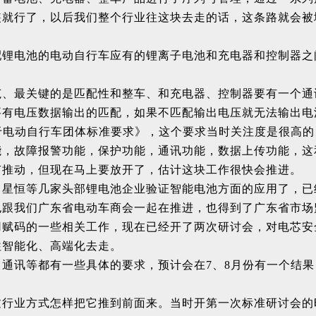
装就行了，以后我们整个行业往这块去走的话，这条路就会被
配锂电池的电动自行车应有的锂离子电池和充电器和控制器之
范、最关键的是匹配性和整车、和充电器、控制器要有一个通
要有电压数据输出的匹配，如果不匹配输出电压就无法输出电
于电动自行车团体标准要求》，这个要求当时关注度是很高
能，故障报警功能，保护功能，通讯功能，数据上传功能，这
有推动，但现在马上要放开了，估计这块工作很快会推进。
、星恒等几家头部锂电池企业验证智能电池方面的应用了，已
也跟我们广东省电动车商会一起在推进，也得到了广东省市场
用赋码的一些相关工作，现在已经开了两次研讨会，对电芯安
往智能化、高端化去走。
通讯等都有一些具体的要求，预计会在7、8月份有一个结
过行业方式怎样把它推到前面来。当时开第一次标准研讨会的