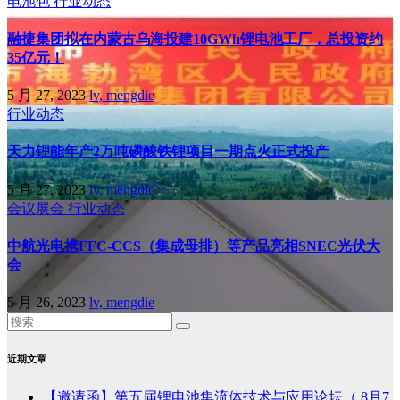
电池包
行业动态
融捷集团拟在内蒙古乌海投建10GWh锂电池工厂，总投资约
35亿元！
5 月 27, 2023
lv, mengdie
行业动态
天力锂能年产2万吨磷酸铁锂项目一期点火正式投产
5 月 27, 2023
lv, mengdie
会议展会
行业动态
中航光电携FFC-CCS（集成母排）等产品亮相SNEC光伏大
会
5 月 26, 2023
lv, mengdie
近期文章
【邀请函】第五届锂电池集流体技术与应用论坛（ 8月7