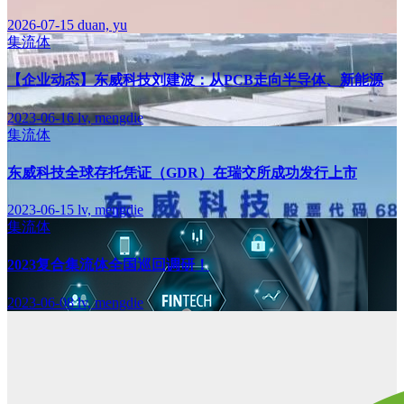
2026-07-15
duan, yu
集流体
【企业动态】东威科技刘建波：从PCB走向半导体、新能源
2023-06-16
lv, mengdie
集流体
东威科技全球存托凭证（GDR）在瑞交所成功发行上市
2023-06-15
lv, mengdie
集流体
2023复合集流体全国巡回调研！
2023-06-08
lv, mengdie