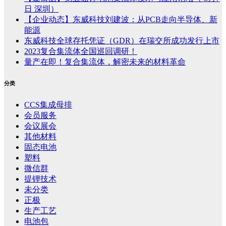
日 深圳）
【企业动态】东威科技刘建波：从PCB走向半导体、新
能源
东威科技全球存托凭证（GDR）在瑞交所成功发行上市
2023复合集流体全国巡回调研！
量产在即！复合集流体，解密未来的材料革命
分类
CCS集成母排
会员服务
会议展会
其他材料
固态电池
塑料
微信群
提锂技术
未分类
正极
生产工艺
电池包