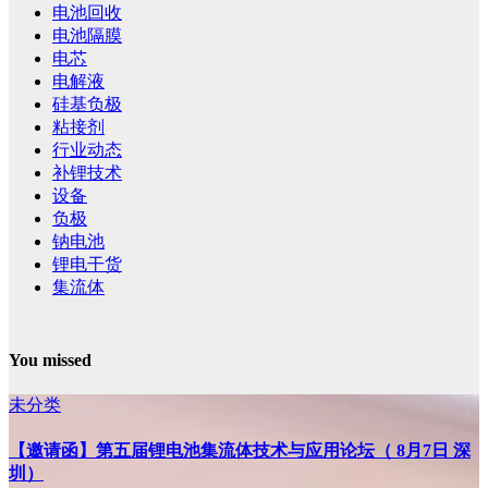
电池回收
电池隔膜
电芯
电解液
硅基负极
粘接剂
行业动态
补锂技术
设备
负极
钠电池
锂电干货
集流体
You missed
未分类
【邀请函】第五届锂电池集流体技术与应用论坛（ 8月7日 深
圳）