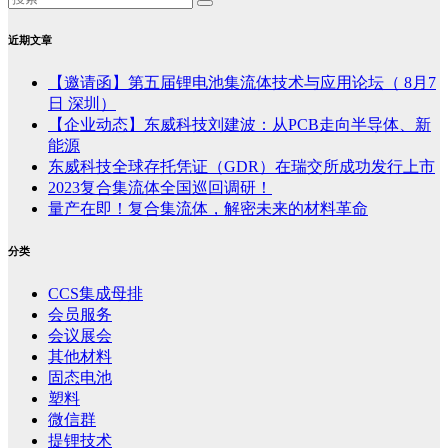
近期文章
【邀请函】第五届锂电池集流体技术与应用论坛（ 8月7
日 深圳）
【企业动态】东威科技刘建波：从PCB走向半导体、新
能源
东威科技全球存托凭证（GDR）在瑞交所成功发行上市
2023复合集流体全国巡回调研！
量产在即！复合集流体，解密未来的材料革命
分类
CCS集成母排
会员服务
会议展会
其他材料
固态电池
塑料
微信群
提锂技术