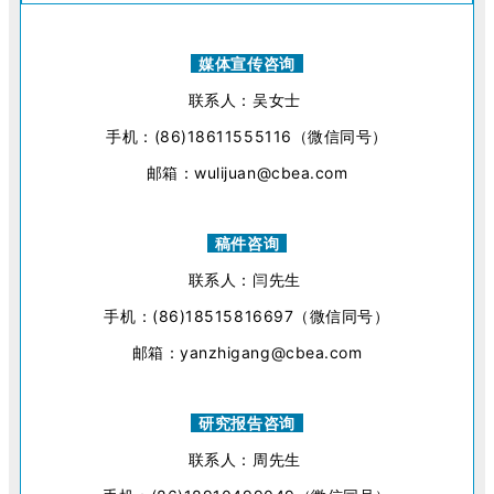
媒体宣传咨询
联系人：吴女士
手机：(86)18611555116（微信同号）
邮箱：wulijuan@cbea.com
稿件咨询
联系人：闫先生
手机：(86)18515816697（微信同号）
邮箱：yanzhigang@cbea.com
研究报告咨询
联系人：周先生