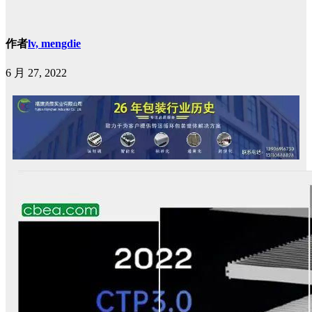
作者
lv, mengdie
6 月 27, 2022