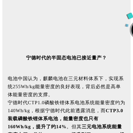
宁德时代的半固态电池已接近量产？
电池中国认为，麒麟电池在三元材料体系下，实现系
统
255Wh/kg
能量密度的良好表现，背后必然是高单
体能量密度的支撑。
宁德时代
CTP1.0
磷酸铁锂体系电池系统能量密度约为
140Wh/kg
，根据宁德时代此前透露消息，而
CTP3.0
装载磷酸铁锂体系电池，能量密度也只有
160Wh/kg
，提升了约
14%
。但其
三元电池系统能量