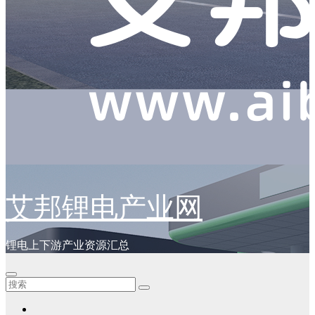
艾邦锂电产业网
锂电上下游产业资源汇总