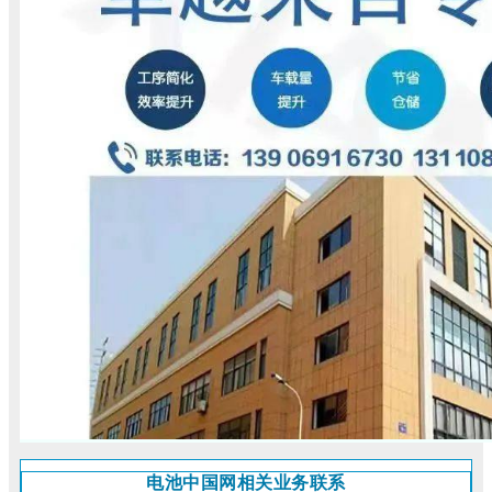
电池中国网相关业务联系