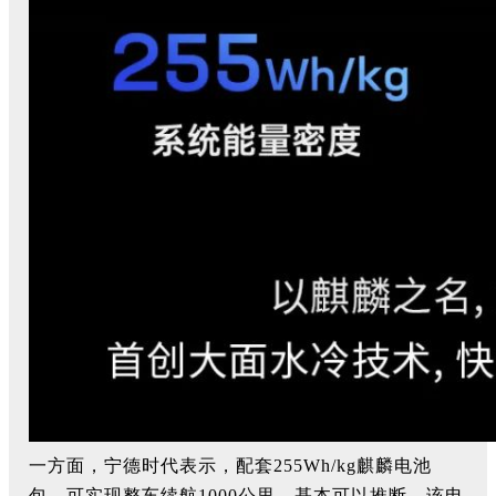
一方面，宁德时代表示，配套
255Wh/kg
麒麟电池
包，可实现整车续航
1000
公里，基本可以推断，该电