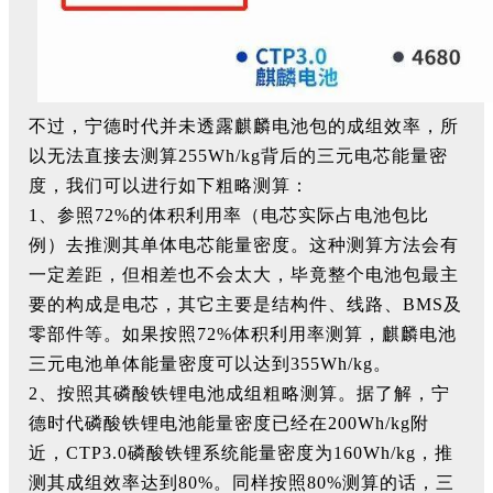
不过，宁德时代并未透露麒麟电池包的成组效率，所
以无法直接去测算
255Wh/kg
背后的三元电芯能量密
度，我们可以进行如下粗略测算：
1
、参照
72%
的体积利用率（电芯实际占电池包比
例）去推测其单体电芯能量密度。这种测算方法会有
一定差距，但相差也不会太大，毕竟整个电池包最主
要的构成是电芯，其它主要是结构件、线路、
BMS
及
零部件等。如果按照
72%
体积利用率测算，麒麟电池
三元电池单体能量密度可以达到
355Wh/kg
。
2、
按照其磷酸铁锂电池成组粗略测算。据了解，宁
德时代磷酸铁锂电池能量密度已经在
200Wh/kg
附
近，
CTP3.0
磷酸铁锂系统能量密度为
160Wh/kg
，推
测其成组效率达到
80%
。同样按照
80%
测算的话，三