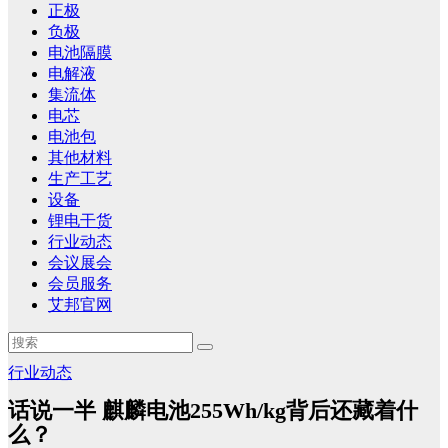
正极
负极
电池隔膜
电解液
集流体
电芯
电池包
其他材料
生产工艺
设备
锂电干货
行业动态
会议展会
会员服务
艾邦官网
行业动态
话说一半 麒麟电池255Wh/kg背后还藏着什
么？