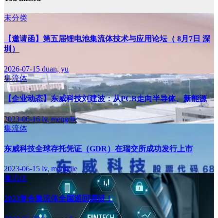
未分类
【邀请函】第五届锂电池集流体技术与应用论坛（ 8月7日 深
圳）
2026-07-15
duan, yu
集流体
【企业动态】东威科技刘建波：从PCB走向半导体、新能源
2023-06-16
lv, mengdie
集流体
东威科技全球存托凭证（GDR）在瑞交所成功发行上市
2023-06-15
lv, mengdie
集流体
2023复合集流体全国巡回调研！