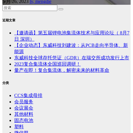
5 月 26, 2023
lv, mengdie
近期文章
【邀请函】第五届锂电池集流体技术与应用论坛（ 8月7
日 深圳）
【企业动态】东威科技刘建波：从PCB走向半导体、新
能源
东威科技全球存托凭证（GDR）在瑞交所成功发行上市
2023复合集流体全国巡回调研！
量产在即！复合集流体，解密未来的材料革命
分类
CCS集成母排
会员服务
会议展会
其他材料
固态电池
塑料
微信群