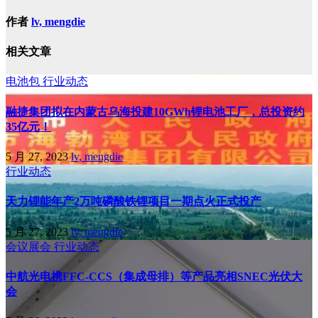
作者
lv, mengdie
相关文章
电池包
行业动态
融捷集团拟在内蒙古乌海投建10GWh锂电池工厂，总投资约
35亿元！
5 月 27, 2023
lv, mengdie
行业动态
天力锂能年产2万吨磷酸铁锂项目一期点火正式投产
5 月 27, 2023
lv, mengdie
会议展会
行业动态
中航光电携FFC-CCS（集成母排）等产品亮相SNEC光伏大
会