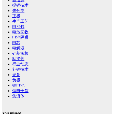
提锂技术
未分类
正极
生产工艺
电池包
电池回收
电池隔膜
电芯
电解液
硅基负极
粘接剂
行业动态
补锂技术
设备
负极
钠电池
锂电干货
集流体
You missed