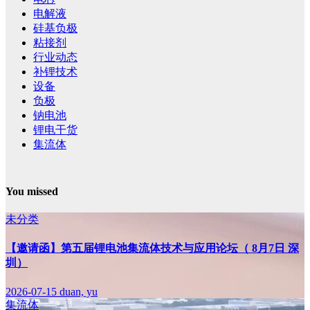
电解液
硅基负极
粘接剂
行业动态
补锂技术
设备
负极
钠电池
锂电干货
集流体
You missed
未分类
【邀请函】第五届锂电池集流体技术与应用论坛（ 8月7日 深
圳）
2026-07-15
duan, yu
集流体