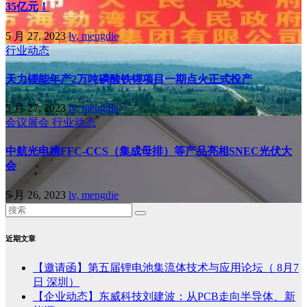
35亿元！
5 月 27, 2023
lv, mengdie
行业动态
天力锂能年产2万吨磷酸铁锂项目一期点火正式投产
5 月 27, 2023
lv, mengdie
会议展会
行业动态
中航光电携FFC-CCS（集成母排）等产品亮相SNEC光伏大
会
5 月 26, 2023
lv, mengdie
近期文章
【邀请函】第五届锂电池集流体技术与应用论坛（ 8月7
日 深圳）
【企业动态】东威科技刘建波：从PCB走向半导体、新