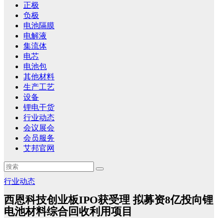
正极
负极
电池隔膜
电解液
集流体
电芯
电池包
其他材料
生产工艺
设备
锂电干货
行业动态
会议展会
会员服务
艾邦官网
行业动态
西恩科技创业板IPO获受理 拟募资8亿投向锂
电池材料综合回收利用项目