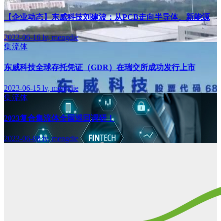
【企业动态】东威科技刘建波：从PCB走向半导体、新能源
2023-06-16
lv, mengdie
集流体
东威科技全球存托凭证（GDR）在瑞交所成功发行上市
2023-06-15
lv, mengdie
集流体
2023复合集流体全国巡回调研！
2023-06-08
lv, mengdie