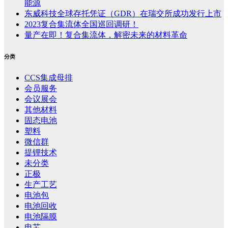
能源
东威科技全球存托凭证（GDR）在瑞交所成功发行上市
2023复合集流体全国巡回调研！
量产在即！复合集流体，解密未来的材料革命
分类
CCS集成母排
会员服务
会议展会
其他材料
固态电池
塑料
微信群
提锂技术
未分类
正极
生产工艺
电池包
电池回收
电池隔膜
电芯