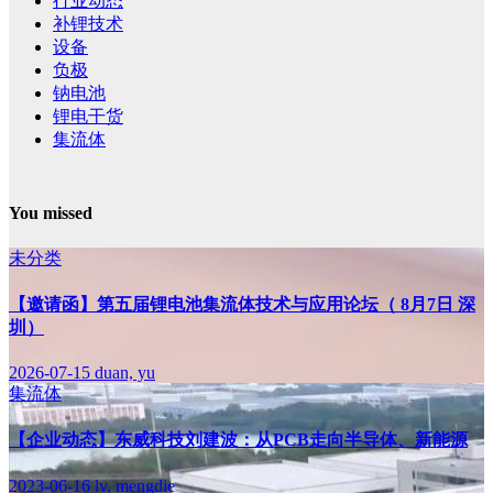
行业动态
补锂技术
设备
负极
钠电池
锂电干货
集流体
You missed
未分类
【邀请函】第五届锂电池集流体技术与应用论坛（ 8月7日 深
圳）
2026-07-15
duan, yu
集流体
【企业动态】东威科技刘建波：从PCB走向半导体、新能源
2023-06-16
lv, mengdie