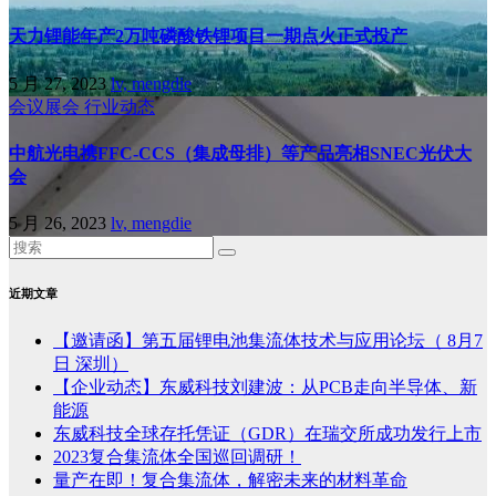
天力锂能年产2万吨磷酸铁锂项目一期点火正式投产
5 月 27, 2023
lv, mengdie
会议展会
行业动态
中航光电携FFC-CCS（集成母排）等产品亮相SNEC光伏大
会
5 月 26, 2023
lv, mengdie
近期文章
【邀请函】第五届锂电池集流体技术与应用论坛（ 8月7
日 深圳）
【企业动态】东威科技刘建波：从PCB走向半导体、新
能源
东威科技全球存托凭证（GDR）在瑞交所成功发行上市
2023复合集流体全国巡回调研！
量产在即！复合集流体，解密未来的材料革命