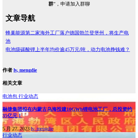
群
”，申请加入群聊
文章导航
蜂巢能源第二家海外工厂落户德国勃兰登堡州，将生产电
池
电池级碳酸锂上半年均价逾45万元/吨，动力电池挣钱难？
作者
lv, mengdie
相关文章
电池包
行业动态
融捷集团拟在内蒙古乌海投建10GWh锂电池工厂，总投资约
35亿元！
5 月 27, 2023
lv, mengdie
行业动态