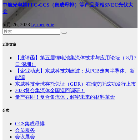
中航光电携FFC-CCS（集成母排）等产品亮相SNEC光伏大
会
5 月 26, 2023
lv, mengdie
近期文章
【邀请函】第五届锂电池集流体技术与应用论坛（ 8月7
日 深圳）
【企业动态】东威科技刘建波：从PCB走向半导体、新
能源
东威科技全球存托凭证（GDR）在瑞交所成功发行上市
2023复合集流体全国巡回调研！
量产在即！复合集流体，解密未来的材料革命
分类
CCS集成母排
会员服务
会议展会