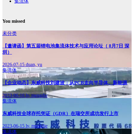
集流体
You missed
未分类
【邀请函】第五届锂电池集流体技术与应用论坛（ 8月7日 深
圳）
2026-07-15
duan, yu
集流体
【企业动态】东威科技刘建波：从PCB走向半导体、新能源
2023-06-16
lv, mengdie
集流体
东威科技全球存托凭证（GDR）在瑞交所成功发行上市
2023-06-15
lv, mengdie
集流体