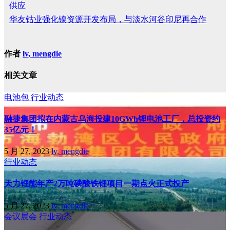
供应
华友钴业强化镍资源开发布局，与淡水河谷印尼再合作
作者
lv, mengdie
相关文章
电池包
行业动态
融捷集团拟在内蒙古乌海投建10GWh锂电池工厂，总投资约
35亿元！
5 月 27, 2023
lv, mengdie
行业动态
天力锂能年产2万吨磷酸铁锂项目一期点火正式投产
5 月 27, 2023
lv, mengdie
会议展会
行业动态