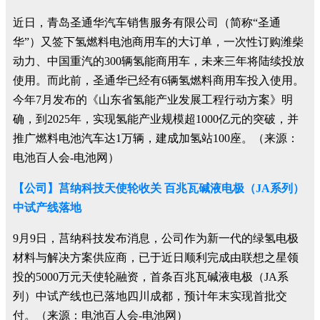
近日，青岛圣通华汽车销售服务有限公司（简称“圣通
华”）又签下氢燃料电池商用车的大订单，一次性订购潍柴
动力、中国重汽的300辆氢能商用车，未来三年将陆续投放
使用。而此前，圣通华已经有6辆氢燃料商用车投入使用。
今年7月发布的《山东省氢能产业发展工程行动方案》明
确，到2025年，实现氢能产业规模超1000亿元的突破，并
推广燃料电池汽车达1万辆，建成加氢站100座。（来源：
电池百人会-电池网）
【公司】莒纳科技天使轮收关 百兆瓦碱液电极（JA系列）
中试产线落地
9月9日，莒纳科技发布消息，公司作为新一代的绿氢电极
材料与解决方案供应商，已于近日顺利完成由联想之星领
投的5000万元天使轮融资，首条百兆瓦碱液电极（JA系
列）中试产线也已落地四川成都，预计年末实现首批交
付。（来源：电池百人会-电池网）