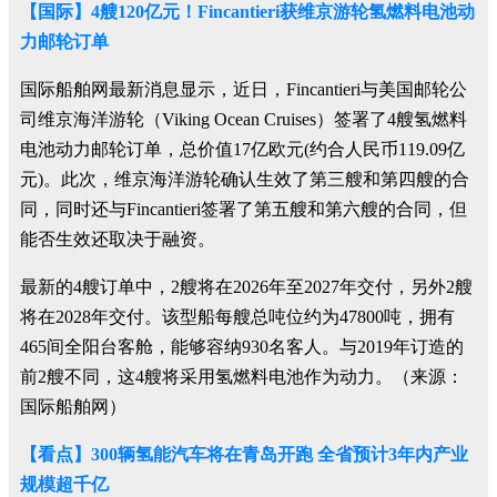
【国际】4艘120亿元！Fincantieri获维京游轮氢燃料电池动
力邮轮订单
国际船舶网最新消息显示，近日，Fincantieri与美国邮轮公
司维京海洋游轮（Viking Ocean Cruises）签署了4艘氢燃料
电池动力邮轮订单，总价值17亿欧元(约合人民币119.09亿
元)。此次，维京海洋游轮确认生效了第三艘和第四艘的合
同，同时还与Fincantieri签署了第五艘和第六艘的合同，但
能否生效还取决于融资。
最新的4艘订单中，2艘将在2026年至2027年交付，另外2艘
将在2028年交付。该型船每艘总吨位约为47800吨，拥有
465间全阳台客舱，能够容纳930名客人。与2019年订造的
前2艘不同，这4艘将采用氢燃料电池作为动力。（来源：
国际船舶网）
【看点】300辆氢能汽车将在青岛开跑 全省预计3年内产业
规模超千亿