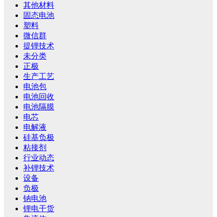
其他材料
固态电池
塑料
微信群
提锂技术
未分类
正极
生产工艺
电池包
电池回收
电池隔膜
电芯
电解液
硅基负极
粘接剂
行业动态
补锂技术
设备
负极
钠电池
锂电干货