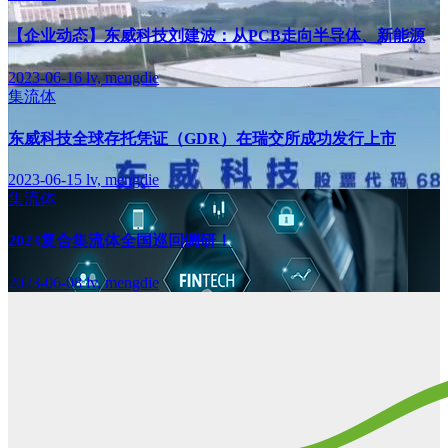
【企业动态】东威科技刘建波：从PCB走向半导体、新能源
2023-06-16
lv, mengdie
集流体
东威科技全球存托凭证（GDR）在瑞交所成功发行上市
2023-06-15
lv, mengdie
集流体
2023复合集流体全国巡回调研！
2023-06-08
lv, mengdie