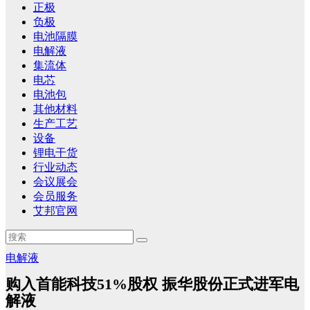
正极
负极
电池隔膜
电解液
集流体
电芯
电池包
其他材料
生产工艺
设备
锂电干货
行业动态
会议展会
会员服务
艾邦官网
电解液
购入首能科技51%股权 振华股份正式进军电
解液