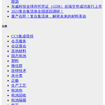
能源
东威科技全球存托凭证（GDR）在瑞交所成功发行上市
2023复合集流体全国巡回调研！
量产在即！复合集流体，解密未来的材料革命
分类
CCS集成母排
会员服务
会议展会
其他材料
固态电池
塑料
微信群
提锂技术
未分类
正极
生产工艺
电池包
电池回收
电池隔膜