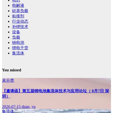
电芯
电解液
硅基负极
粘接剂
行业动态
补锂技术
设备
负极
钠电池
锂电干货
集流体
You missed
未分类
【邀请函】第五届锂电池集流体技术与应用论坛（ 8月7日 深
圳）
2026-07-15
duan, yu
集流体