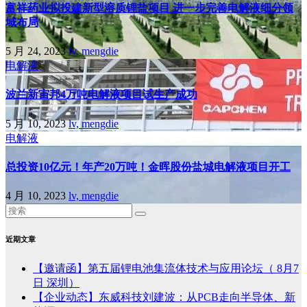
富祥药业拟投建新型溶质锂盐项目 进一步完善电解液细分领
域布局
5 月 24, 2023
lv, mengdie
电解液
波兰新宙邦4万吨电解液项目试生产成功
5 月 10, 2023
lv, mengdie
电解液
总投资10亿元！年产20万吨！金晖股份盐城电解液项目开工
4 月 10, 2023
lv, mengdie
近期文章
【邀请函】第五届锂电池集流体技术与应用论坛（ 8月7
日 深圳）
【企业动态】东威科技刘建波：从PCB走向半导体、新