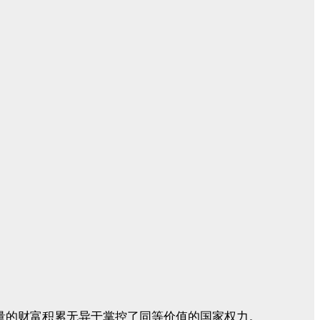
天量的财富积累无异于掌控了同等价值的国家权力。