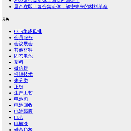
2023复合集流体全国巡回调研！
量产在即！复合集流体，解密未来的材料革命
分类
CCS集成母排
会员服务
会议展会
其他材料
固态电池
塑料
微信群
提锂技术
未分类
正极
生产工艺
电池包
电池回收
电池隔膜
电芯
电解液
硅基负极