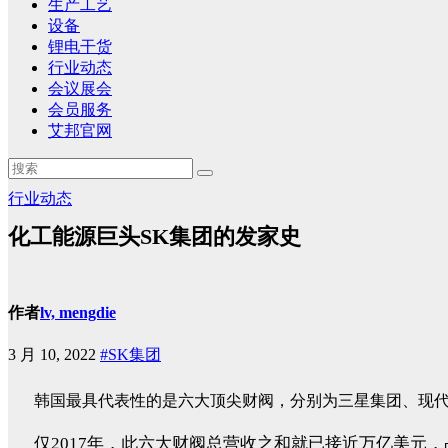
生产工艺
设备
锂电干货
行业动态
会议展会
会员服务
艾邦官网
行业动态
化工能源巨头SK集团的发家史
作者
lv, mengdie
3 月 10, 2022
#SK集团
韩
国最具代表性的是六大顶尖财阀，分别为三星集团、现代
仅2017年，此六大财阀总营收之和就已接近万亿美元