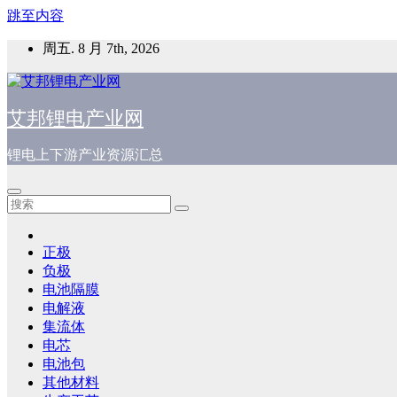
跳至内容
周五. 8 月 7th, 2026
艾邦锂电产业网
锂电上下游产业资源汇总
正极
负极
电池隔膜
电解液
集流体
电芯
电池包
其他材料