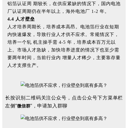
铝箔认证周 期较长，在供应紧缺的情况下，国内电池
厂认证周期仍在半年以上，海外电池厂 1-2 年。
4.4 人才壁垒
人才培养周期长，培养成本高昂。电池箔行业在短期
内快速爆发，导致行业人才供不应求。常规情况下，
培养一个轧 机主操手需 4-5 年，培养成本百万元以
上。市场人才急缺，加快培养进度的情况下也至少需
要两年时间，当前行业内 增量人才稀少，主要靠存量
人才支撑生产。
长按识别二维码关注公众号，点击公众号下方菜单栏
左侧“
”，申请加入群聊
微信群