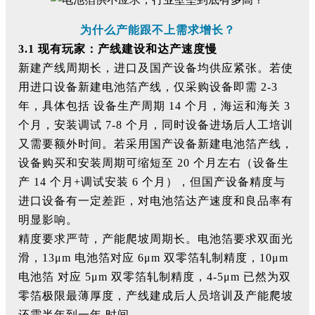
为什么产能跟不上需求增长？
3.1 现有玩家：产线建设和达产速度慢
新建产线周期长，进口及国产设备均供应紧张。若使
用进口设备新建电池箔产线，仅采购设备即需 2-3
年，具体包括 设备生产周期 14 个月，海运和海关 3
个月，安装调试 7-8 个月，同时设备进场后人工培训
又需要额外时间。若采用国产设备新建电池箔产线，
设备购买和安装周期可缩短至 20 个月左右（设备生
产 14 个月+调试安装 6 个月），但国产设备精度与
进口设备有一定差距，对电池箔达产速度和良品率有
明显影响。
精度要求严苛，产能爬坡周期长。电池箔要求双面光
滑，13μm 电池箔对应 6μm 双零箔轧制精度，10μm
电池箔 对应 5μm 双零箔轧制精度，4-5μm 已然为双
零箔极限最薄厚度，产线建成后人员培训及产能爬坡
还需半年到一年 时间。