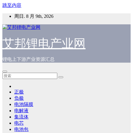
跳至内容
周日. 8 月 9th, 2026
艾邦锂电产业网
锂电上下游产业资源汇总
正极
负极
电池隔膜
电解液
集流体
电芯
电池包