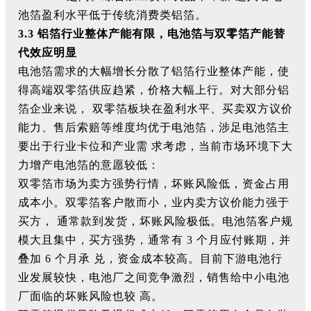
池箔盈利水平低于传统消费类铝箔。
3.3 铝箔行业整体产能有限，电池箔与双零箔产能替
代效应明显
电池箔需求的大幅增长分散了铝箔行业整体产能，使
得高端双零箔供应趋紧，价格大幅上行。对大部分铝
箔企业来说， 双零箔板块在盈利水平、买卖双方议价
能力、售后索赔等维度均优于电池箔，涉足电池箔主
要出于行业卡位和产业需 求考虑，当前市场环境下大
力增产电池箔的意愿较低：
双零箔市场为卖方强势行情，坏账风险低，资金占用
成本小。双零箔客户散而小，业内卖方议价能力强于
买方， 通常款到发货，坏账风险极低。电池箔客户规
模大且集中，买方强势，通常有 3 个月应付账期，并
叠加 6 个月承 兑，资金成本较高。目前下游电池行
业发展较快，电池厂之间竞争激烈，销售给中小电池
厂面临的坏账风险也较 高。