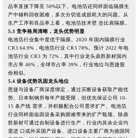
品率直接下降至 50%以下。电池箔还同样面临隔膜生
产中辅料回收困难，多次分切造成损耗大的问题。从
生产工序和良品率上看，电池箔技术壁 垒比肩隔膜。
5.3 竞争格局清晰，龙头优势明显
电池箔行业集中度优于隔膜。2020 年国内隔膜行业
CR3 64.9%，电池箔行业 CR3 78%。预计 2022 年电
池箔行业 CR3 为 72%，其中行业龙头鼎胜新材国内
市占率 46%，全球市占率 39%，行业地位与恩捷股
份相似。
5.4 设备优势巩固龙头地位
恩捷与设备厂商深度绑定，通过买断设备获取产能优
势。日本制钢所每年产能受限，但优先保证公司 10-
15 条产线 需求，并积极配合公司需求扩产。电池箔
行业同样面临因设备采购困难带来的扩产瓶颈。除鼎
胜新材可通过自制设备进行生产，行业内其余企业均
需进 口或外采国产设备。进口设备主要厂商为德国阿