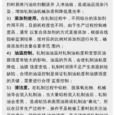
扫时易将污油吹扫翻滚并 入净油箱，造成油品混杂污
染，增加轧制油机械杂质和降低透光率；
3） 添加剂使用。
在轧制过程中，不同组分的添加剂
作用不同，且损耗程度也不同。由于生产过程控制难
度高，通常 以复合添加剂的方式直接添加，根据在线
指标监测结果，按对应的比例对添加剂进行补充，确
保添加剂含量在要求范 围内；
4） 油温控制。
轧制油油温对轧制油粘度和变形区油
膜强度有较大的影响。油温的升高，会使轧制油粘度
降低，油膜 强度变低，轧制时润滑不足产生表面斜纹
缺陷，合理的油温控制是保证轧制油粘度和油膜强度
的关键，需要进行合理 监督控制；
5） 清洁度。
在轧制过程中铝粉、脱落氧化物、机械
油等会混入轧制油，当大量铝粉混入轧制油后，轧制
油会变黑， 造成铝箔表面黑油斑或轧制油“酱化”。所
以在日常生产过程中，操作手及检修工要时刻关注油