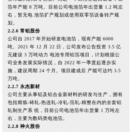
箔年产能 8 万吨。目前公司电池箔年出货量 1.2 吨左
右，暂无电 池箔扩产规划或使用双零箔设备转产规
划。
2.2.6 常铝股份
公司自 2017 年开始研发电池箔，现有产能 6000
吨。2021 年 12 月 22 日，公司发布公告投资 3.5 亿
元建设 3 万吨动力 电池专用铝箔项目，计划根据公
司业务发展实际情况，自 2022 年一季度起逐步实
施，建设周期 24 个月。项目建成后 产能可达约 3.5
万吨。
2.2.7 永杰新材
公司主要从事铝及铝合金新材料的研发与生产，拥有
包括熔炼-铸轧-热连轧-冷轧-箔轧-精整在内的全套铝
轧制生产系 统，目前公司电池箔年出货量 1 万吨左
右，主要为数码类电池箔。
2.2.8 神火股份