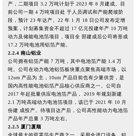
产，二期项目 3.2 万吨计划于 2023 年 8 月建成。目
前公司一期 4 万吨项目处 于人员调试和产能爬坡阶
段，预计 23 年达产。22 年 1 月 18 日公司发布定增
预案，计划募集资金不超过 17 亿元投建年产 10 万吨
动力及储能电池箔项目，项目全 部建成后公司将形成
17.2 万吨电池用铝箔产能。
2.2.4 南山铝业
公司拥有铝箔产能 7 万吨，其中电池箔产能 1.4 万
吨。公司在动力电池铝箔板块重点聚焦高端市场，以
12um 产品为 主，10um 产品目前也有少量供货，是
国内高性能电池铝箔产品核心供应商之一。公司自
2017 年起批量供应电池箔产品， 2019 年规划新建
2.1 万吨高端动力电池箔项目，该已于 2021 年 10 月
份建 成投产。待项目达产后，公司高性能动力电池箔
产品年产总量 3 万吨左右。
2.2.5 厦门厦顺
全球最大的双零箔生产商之一，采用全进口设备，铝