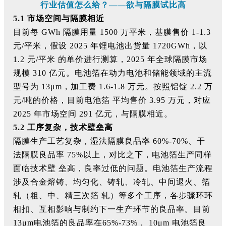
行业估值怎么给？——欲与隔膜试比高
5.1 市场空间与隔膜相近
目前每 GWh 隔膜用量 1500 万平米，基膜售价 1-1.3
元/平米，假设 2025 年锂电池出货量 1720GWh，以
1.2 元/平米 的单价进行测算，2025 年全球隔膜市场
规模 310 亿元。电池箔在动力电池和储能领域的主流
型号为 13μm，加工费 1.6-1.8 万元。按照铝锭 2.2 万
元/吨的价格，目前电池箔 平均售价 3.95 万元，对应
2025 年市场空间 291 亿元，与隔膜相近。
5.2 工序复杂，技术壁垒高
隔膜生产工艺复杂，湿法隔膜良品率 60%-70%、干
法隔膜良品率 75%以上，对比之下，电池箔生产同样
面临技术壁 垒高，良率过低的问题。电池箔生产流程
涉及合金熔铸、均匀化、铸轧、冷轧、中间退火、箔
轧（粗、中、精三次箔 轧）等多个工序，各步骤环环
相扣、互相影响与制约下一生产环节的良品率。目前
13μm电池箔的良品率在65%-73%， 10μm 电池箔良