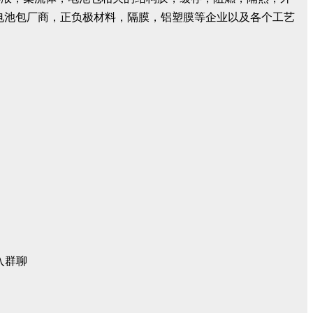
电池包厂商，正负极材料，隔膜，铝塑膜等企业以及各个工艺
入群聊