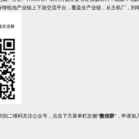
有锂电池产业链上下游交流平台，覆盖全产业链，从主机厂，到
识别二维码关注公众号，点击下方菜单栏左侧“
微信群
”，申请加