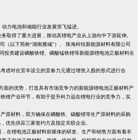
，动力电池和储能行业发展突飞猛进。
锂业务取得了重大进展，推动其锂电产业从上游向中下游延伸。
司（以下简称“湖南雅城”）、 珠海科恒新能源材料有限公司
共同投资建设磷酸铁锂、磷酸锰铁锂等新能源锂电池正极材料生
先考虑对在宜丰设立的宜春力元通过增资入股的形式进行合
等方面的优势，打造具有市场竞争力的新能源锂电池正极材料产
酸铁锂产业环节，有助于提升科力远在锂电行业的竞争力，实
生产原材料，双方确保在磷酸铁、碳酸锂等生产原材料的采购
品，优先供应三家签约方及指定关联企业。
公司，在锂电池正极材料前驱体的研发、生产和销售方面有着丰