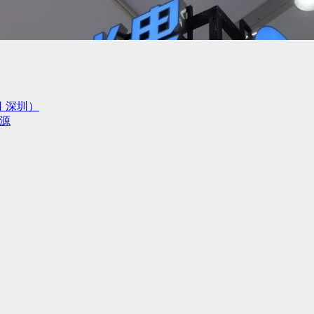
 深圳）
源