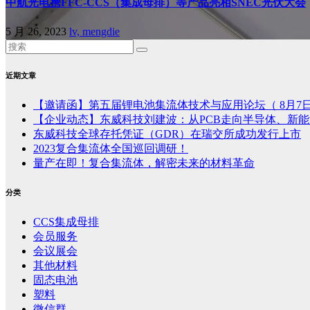
中航光电携FFC-CCS（集成母排）等产品亮相SNEC光伏大会
5 月 26, 2023
lv, mengdie
近期文章
【邀请函】第五届锂电池集流体技术与应用论坛（ 8月7日
【企业动态】东威科技刘建波：从PCB走向半导体、新能
东威科技全球存托凭证（GDR）在瑞交所成功发行上市
2023复合集流体全国巡回调研！
量产在即！复合集流体，解密未来的材料革命
分类
CCS集成母排
会员服务
会议展会
其他材料
固态电池
塑料
微信群