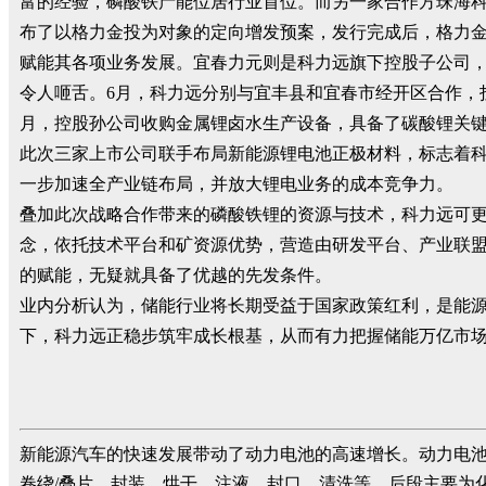
富的经验，磷酸铁产能位居行业首位。而另一家合作方珠海科恒
布了以格力金投为对象的定向增发预案，发行完成后，格力金
赋能其各项业务发展。宜春力元则是科力远旗下控股子公司
令人咂舌。6月，科力远分别与宜丰县和宜春市经开区合作，投资
月，控股孙公司收购金属锂卤水生产设备，具备了碳酸锂关键
此次三家上市公司联手布局新能源锂电池正极材料，标志着
一步加速全产业链布局，并放大锂电业务的成本竞争力。
叠加此次战略合作带来的磷酸铁锂的资源与技术，科力远可更
念，依托技术平台和矿资源优势，营造由研发平台、产业联
的赋能，无疑就具备了优越的先发条件。
业内分析认为，储能行业将长期受益于国家政策红利，是能
下，科力远正稳步筑牢成长根基，从而有力把握储能万亿市
新能源汽车的快速发展带动了动力电池的高速增长。动力电
卷绕/叠片、封装、烘干、注液、封口、清洗等，后段主要为