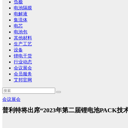
负极
电池隔膜
电解液
集流体
电芯
电池包
其他材料
生产工艺
设备
锂电干货
行业动态
会议展会
会员服务
艾邦官网
会议展会
普利特将出席“2023年第二届锂电池PACK