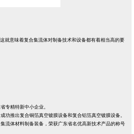
，这就意味着复合集流体对制备技术和设备都有着相当高的要
东省专精特新中小企业。
后成功推出复合铜箔真空镀膜设备和复合铝箔真空镀膜设备。
合集流体材料制备装备，荣获广东省名优高新技术产品的称号