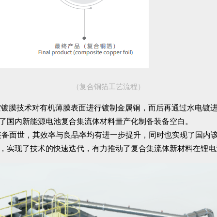
（复合铜箔工艺流程）
空镀膜技术对有机薄膜表面进行镀制金属铜，而后再通过水电镀
填补了国内新能源电池复合集流体材料量产化制备装备空白。
制备装备面世，其效率与良品率均有进一步提升，同时也实现了国内
客户，实现了技术的快速迭代，有力推动了复合集流体新材料在锂