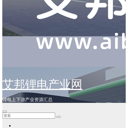
艾邦锂电产业网
锂电上下游产业资源汇总