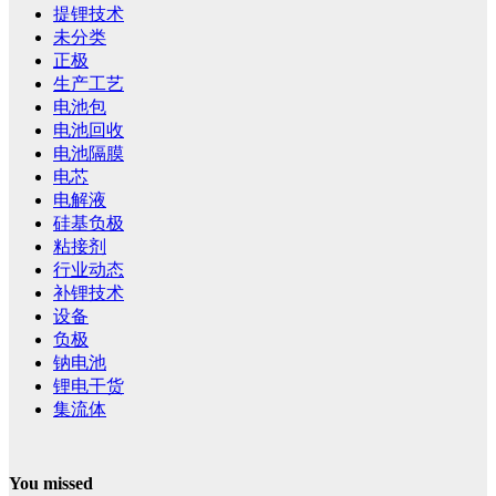
提锂技术
未分类
正极
生产工艺
电池包
电池回收
电池隔膜
电芯
电解液
硅基负极
粘接剂
行业动态
补锂技术
设备
负极
钠电池
锂电干货
集流体
You missed